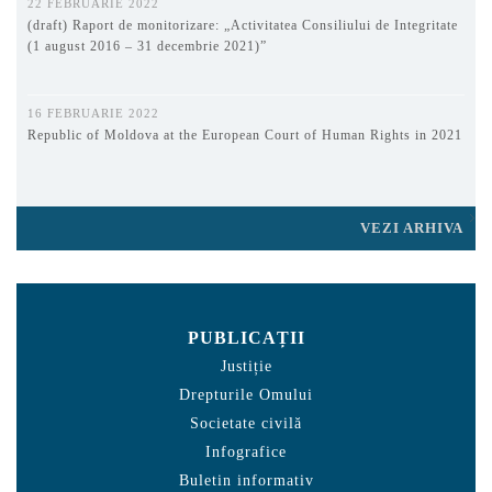
22 FEBRUARIE 2022
(draft) Raport de monitorizare: „Activitatea Consiliului de Integritate
(1 august 2016 – 31 decembrie 2021)”
16 FEBRUARIE 2022
Republic of Moldova at the European Court of Human Rights in 2021
VEZI ARHIVA
PUBLICAȚII
Justiție
Drepturile Omului
Societate civilă
Infografice
Buletin informativ