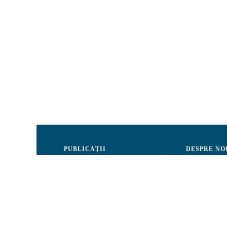
PUBLICAȚII
DESPRE NO
Justiție
Consiliul de 
Drepturile Omului
Echipa CRJM
Societate civilă
Organizarea i
Infografice
Rapoarte de ac
Buletin informativ
Donatori și Pa