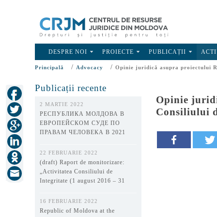
DESPRE NOI
PROIECTE
PUBLICAȚII
ACTI
/
/
Principală
Advocacy
Opinie juridică asupra proiectului R
Publicații recente
Opinie jurid
2 MARTIE 2022
Consiliului 
РЕСПУБЛИКА МОЛДОВА В
ЕВРОПЕЙСКОМ СУДЕ ПО
ПРАВАМ ЧЕЛОВЕКА В 2021
ГОДУ
22 FEBRUARIE 2022
(draft) Raport de monitorizare:
„Activitatea Consiliului de
Integritate (1 august 2016 – 31
decembrie 2021)”
16 FEBRUARIE 2022
Republic of Moldova at the