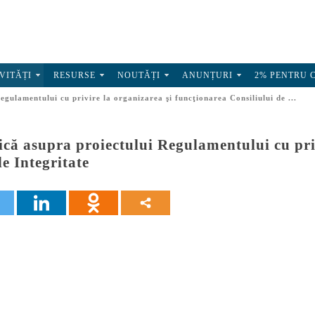
VITĂȚI
RESURSE
NOUTĂȚI
ANUNȚURI
2% PENTRU 
egulamentului cu privire la organizarea şi funcţionarea Consiliului de ...
ică asupra proiectului Regulamentului cu pri
de Integritate