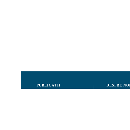
PUBLICAȚII
DESPRE NO
Justiție
Consiliul de 
Drepturile Omului
Echipa CRJM
Societate civilă
Organizarea i
Infografice
Rapoarte de ac
Buletin informativ
Donatori și Pa