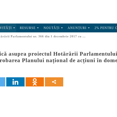
VITĂȚI
RESURSE
NOUTĂȚI
ANUNȚURI
2% PENTRU 
tărârii Parlamentului nr. 366 din 1 decembrie 2017 cu ...
ică asupra proiectul Hotărârii Parlamentului
probarea Planului național de acțiuni în dom