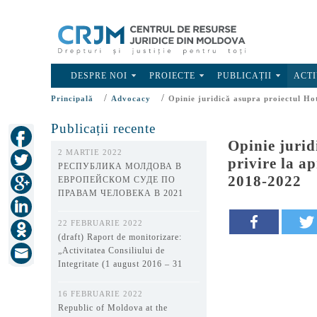
DESPRE NOI
PROIECTE
PUBLICAȚII
ACTI
/
/
Principală
Advocacy
Opinie juridică asupra proiectul Ho
Publicații recente
Opinie jurid
2 MARTIE 2022
privire la a
РЕСПУБЛИКА МОЛДОВА В
2018-2022
ЕВРОПЕЙСКОМ СУДЕ ПО
ПРАВАМ ЧЕЛОВЕКА В 2021
ГОДУ
22 FEBRUARIE 2022
(draft) Raport de monitorizare:
„Activitatea Consiliului de
Integritate (1 august 2016 – 31
decembrie 2021)”
16 FEBRUARIE 2022
Republic of Moldova at the