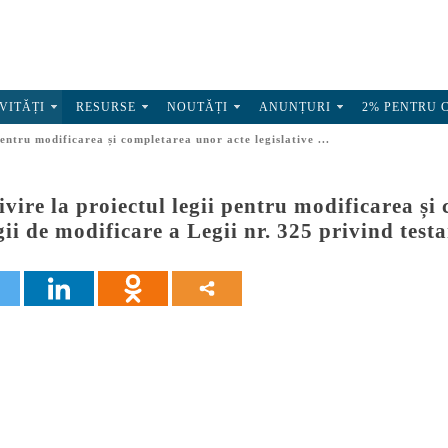
VITĂȚI
RESURSE
NOUTĂȚI
ANUNȚURI
2% PENTRU 
pentru modificarea și completarea unor acte legislative ...
ivire la proiectul legii pentru modificarea și
gii de modificare a Legii nr. 325 privind testa