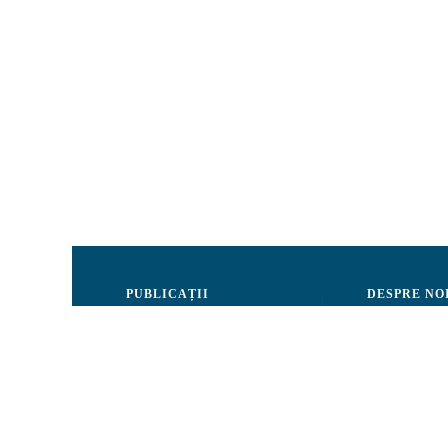
PUBLICAȚII
DESPRE NO
Justiție
Consiliul de 
Drepturile Omului
Echipa CRJM
Societate civilă
Organizarea i
Infografice
Rapoarte de ac
Buletin informativ
Donatori și Pa