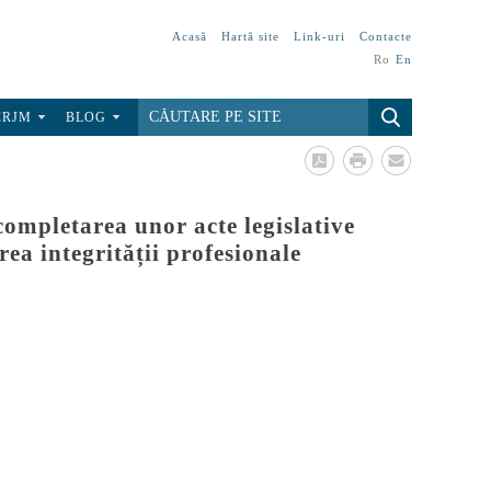
Acasă
Hartă site
Link-uri
Contacte
Ro
En
CRJM
BLOG
 completarea unor acte legislative
rea integrității profesionale