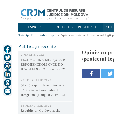
DESPRE NOI
PROIECTE
PUBLICAȚII
ACTI
/
/
Principală
Advocacy
Opinie cu privire la proiectul legii 
Publicații recente
Opinie cu pr
2 MARTIE 2022
/proiectul le
РЕСПУБЛИКА МОЛДОВА В
ЕВРОПЕЙСКОМ СУДЕ ПО
ПРАВАМ ЧЕЛОВЕКА В 2021
ГОДУ
22 FEBRUARIE 2022
(draft) Raport de monitorizare:
„Activitatea Consiliului de
Integritate (1 august 2016 – 31
decembrie 2021)”
16 FEBRUARIE 2022
Republic of Moldova at the