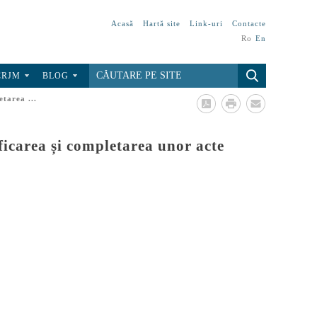
Acasă
Hartă site
Link-uri
Contacte
Ro
En
CRJM
BLOG
etarea ...
ificarea și completarea unor acte