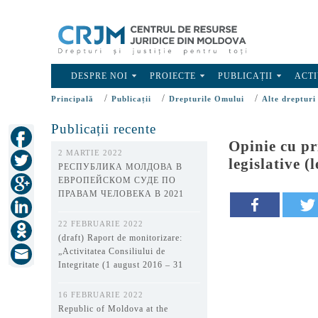
DESPRE NOI
PROIECTE
PUBLICAȚII
ACTI
/
/
/
Principală
Publicații
Drepturile Omului
Alte drepturi
Publicații recente
Opinie cu pr
2 MARTIE 2022
legislative 
РЕСПУБЛИКА МОЛДОВА В
ЕВРОПЕЙСКОМ СУДЕ ПО
ПРАВАМ ЧЕЛОВЕКА В 2021
ГОДУ
22 FEBRUARIE 2022
(draft) Raport de monitorizare:
„Activitatea Consiliului de
Integritate (1 august 2016 – 31
decembrie 2021)”
16 FEBRUARIE 2022
Republic of Moldova at the