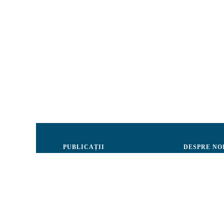
PUBLICAȚII
DESPRE NO
Justiție
Consiliul de 
Drepturile Omului
Echipa CRJM
Societate civilă
Organizarea i
Infografice
Rapoarte de ac
Buletin informativ
Donatori și Pa