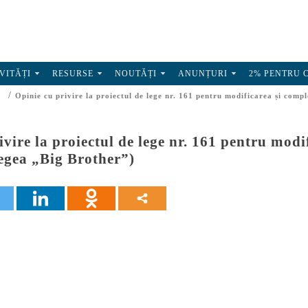
VITĂȚI
RESURSE
NOUTĂȚI
ANUNȚURI
2% PENTRU 
/
Opinie cu privire la proiectul de lege nr. 161 pentru modificarea și compl
ivire la proiectul de lege nr. 161 pentru mod
(legea „Big Brother”)