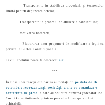
– Transparența în stabilirea procedurii și termenelor
limită pentru depunerea actelor;
– Transparența în procesul de audiere a candidaților;
– Motivarea hotărârii;
– Elaborarea unor propuneri de modificare a legii cu
privire la Curtea Constituțională.
Textul apelului poate fi descărcat
aici
.
***
În lipsa unei reacții din partea autorităților,
pe data de 16
octombrie reprezentanții societății civile au organizat o
conferință de presă
în care au solicitat numirea judecătorilor
Curții Constituționale printr-o procedură transparentă și
echitabilă.