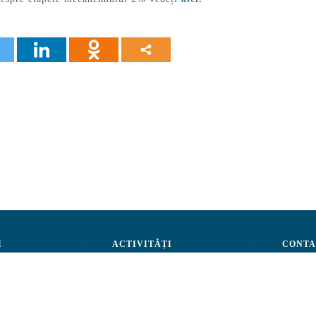
I
ACTIVITĂȚI
CONTA
Administrare
Advocacy
str. A.Ş
Evenimente
Tel: (+3
nternă
Sesizează
Fax: (+
tivitate
Email:
c
rteneri
Cod Fis