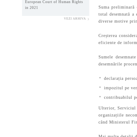
European Court of Human Rights
Suma preliminară 
in 2021
total desemnată a
VEZI ARHIVA
diverse motive prin
Creșterea consider
eficiente de inform
Sumele desemnate 
desemnările procen
declarația perso
impozitul pe ven
contribuabilul p
Ulterior, Serviciul
organizațiile neco
când Ministerul Fin
Mai multe detalii 