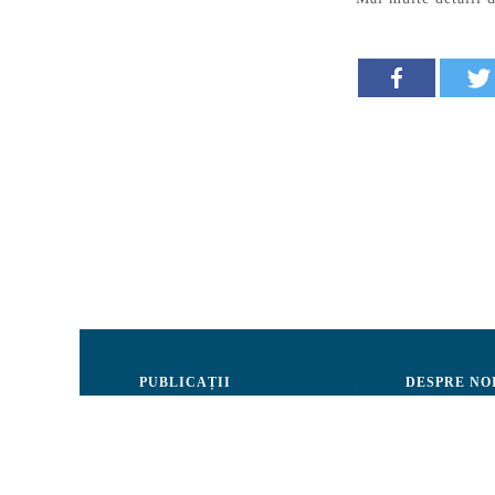
PUBLICAȚII
DESPRE NO
Justiție
Consiliul de 
Drepturile Omului
Echipa CRJM
Societate civilă
Organizarea i
Infografice
Rapoarte de ac
Buletin informativ
Donatori și Pa