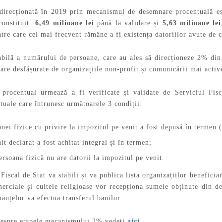
direcționată în 2019 prin mecanismul de desemnare procentuală es
 constituit
6,49 milioane lei
până la validare și
5,63 milioane lei
tre care cel mai frecvent rămâne a fi existența datoriilor avute de c
abilă a numărului de persoane, care au ales să direcționeze 2% din
are desfășurate de organizațiile non-profit și comunicării mai active
procentual urmează a fi verificate și validate de Serviciul Fisc
tuale care întrunesc următoarele 3 condiții:
anei fizice cu privire la impozitul pe venit a fost depusă în termen 
it declarat a fost achitat integral și în termen;
ersoana fizică nu are datorii la impozitul pe venit.
 Fiscal de Stat va stabili și va publica lista organizațiilor benefici
merciale și cultele religioase vor recepționa sumele obținute din 
anțelor va efectua transferul banilor.
despre etapele mecanismului 2% vedeți
aici.