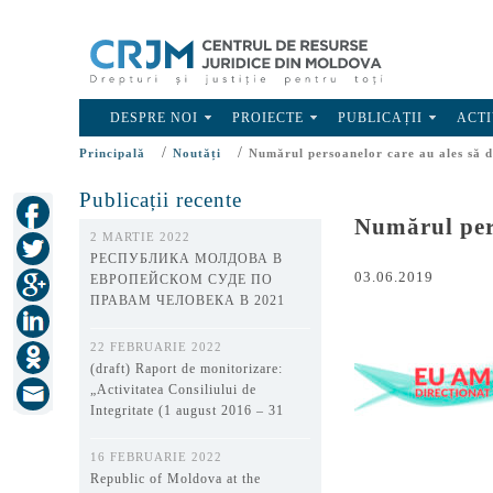
DESPRE NOI
PROIECTE
PUBLICAȚII
ACTI
/
/
Principală
Noutăți
Numărul persoanelor care au ales să d
Publicații recente
Numărul pers
2 MARTIE 2022
РЕСПУБЛИКА МОЛДОВА В
03.06.2019
ЕВРОПЕЙСКОМ СУДЕ ПО
ПРАВАМ ЧЕЛОВЕКА В 2021
ГОДУ
22 FEBRUARIE 2022
(draft) Raport de monitorizare:
„Activitatea Consiliului de
Integritate (1 august 2016 – 31
decembrie 2021)”
16 FEBRUARIE 2022
Republic of Moldova at the