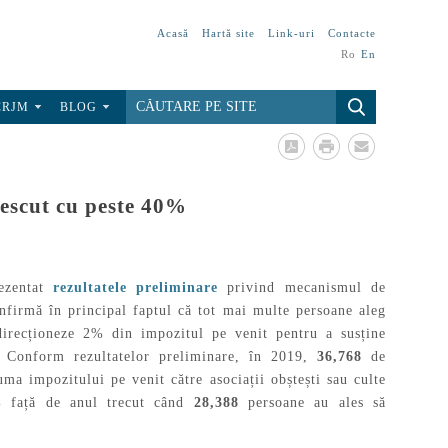
Acasă
Hartă site
Link-uri
Contacte
Ro
En
CRJM
BLOG
rescut cu peste 40%
ezentat
rezultatele preliminare
privind mecanismul de
firmă în principal faptul că tot mai multe persoane aleg
 direcționeze 2% din impozitul pe venit pentru a susține
. Conform rezultatelor preliminare, în 2019,
36,768
de
uma impozitului pe venit către asociații obștești sau culte
4% față de anul trecut când
28,388
persoane au ales să