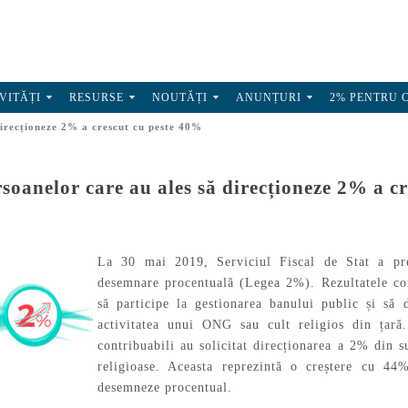
VITĂȚI
RESURSE
NOUTĂȚI
ANUNȚURI
2% PENTRU 
irecționeze 2% a crescut cu peste 40%
oanelor care au ales să direcționeze 2% a c
La 30 mai 2019, Serviciul Fiscal de Stat a pr
desemnare procentuală (Legea 2%). Rezultatele con
să participe la gestionarea banului public și să
activitatea unui ONG sau cult religios din țară
contribuabili au solicitat direcționarea a 2% din s
religioase. Aceasta reprezintă o creștere cu 4
desemneze procentual.