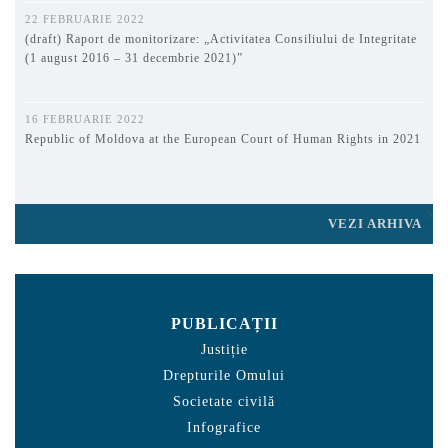
22 FEBRUARIE 2022
(draft) Raport de monitorizare: „Activitatea Consiliului de Integritate
(1 august 2016 – 31 decembrie 2021)”
16 FEBRUARIE 2022
Republic of Moldova at the European Court of Human Rights in 2021
VEZI ARHIVA
PUBLICAȚII
Justiție
Drepturile Omului
Societate civilă
Infografice