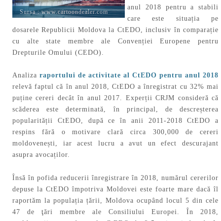
anul 2018 pentru a stabili
Sursa :
www.cartoondealer.com
care este situația pe
dosarele Republicii Moldova la CtEDO, inclusiv în comparație
cu alte state membre ale Convenției Europene pentru
Drepturile Omului (CEDO).
Analiza
raportului de activitate al CtEDO pentru anul 2018
relevă faptul că în anul 2018, CtEDO a înregistrat cu 32% mai
puține cereri decât în anul 2017. Experții CRJM consideră că
scăderea este determinată, în principal, de descreșterea
popularității CtEDO, după ce în anii 2011-2018 CtEDO a
respins fără o motivare clară circa 300,000 de cereri
moldovenești, iar acest lucru a avut un efect descurajant
asupra avocaților.
Însă în pofida reducerii înregistrare în 2018, numărul cererilor
depuse la CtEDO împotriva Moldovei este foarte mare dacă îl
raportăm la populația țării, Moldova ocupând locul 5 din cele
47 de ţări membre ale Consiliului Europei. În 2018,