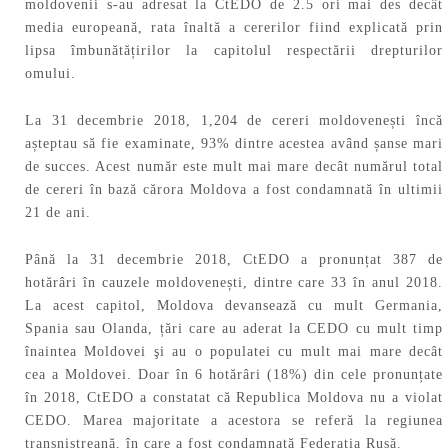
moldovenii s-au adresat la CtEDO de 2.5 ori mai des decât
media europeană, rata înaltă a cererilor fiind explicată prin
lipsa îmbunătățirilor la capitolul respectării drepturilor
omului.
La 31 decembrie 2018, 1,204 de cereri moldovenești încă
așteptau să fie examinate, 93% dintre acestea având șanse mari
de succes. Acest număr este mult mai mare decât numărul total
de cereri în bază cărora Moldova a fost condamnată în ultimii
21 de ani.
Până la 31 decembrie 2018, CtEDO a pronunțat 387 de
hotărâri în cauzele moldovenești, dintre care 33 în anul 2018.
La acest capitol, Moldova devansează cu mult Germania,
Spania sau Olanda, țări care au aderat la CEDO cu mult timp
înaintea Moldovei şi au o populatei cu mult mai mare decât
cea a Moldovei. Doar în 6 hotărâri (18%) din cele pronunțate
în 2018, CtEDO a constatat că Republica Moldova nu a violat
CEDO. Marea majoritate a acestora se referă la regiunea
transnistreană, în care a fost condamnată Federația Rusă.