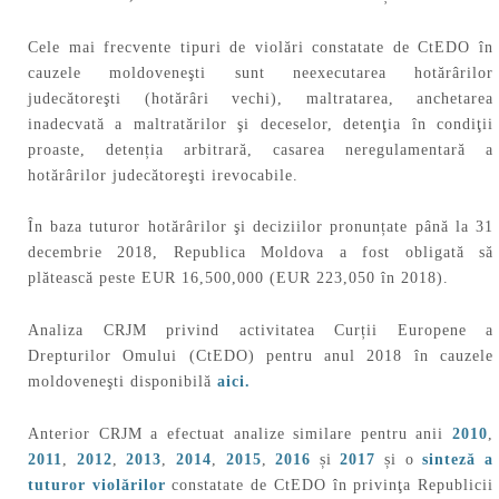
Cele mai frecvente tipuri de violări constatate de CtEDO în
cauzele moldoveneşti sunt neexecutarea hotărârilor
judecătoreşti (hotărâri vechi), maltratarea, anchetarea
inadecvată a maltratărilor şi deceselor, detenţia în condiţii
proaste, detenția arbitrară, casarea neregulamentară a
hotărârilor judecătoreşti irevocabile.
În baza tuturor hotărârilor şi deciziilor pronunțate până la 31
decembrie 2018, Republica Moldova a fost obligată să
plătească peste EUR 16,500,000 (EUR 223,050 în 2018).
Analiza CRJM privind activitatea Curții Europene a
Drepturilor Omului (CtEDO) pentru anul 2018 în cauzele
moldoveneşti disponibilă
aici.
Anterior CRJM a efectuat analize similare pentru anii
2010
,
2011
,
2012
,
2013
,
2014
,
2015
,
2016
și
2017
și o
sinteză a
tuturor violărilor
constatate de CtEDO în privinţa Republicii