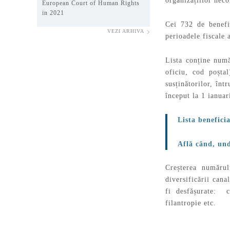
organizațiilor neco
European Court of Human Rights
in 2021
Cei 732 de benefic
VEZI ARHIVA
perioadele fiscale a
Lista conține numă
oficiu, cod poșta
susținătorilor, înt
început la 1 ianuar
Lista benefici
Află când, un
Creșterea numărul
diversificării cana
fi desfășurate: c
filantropie etc.