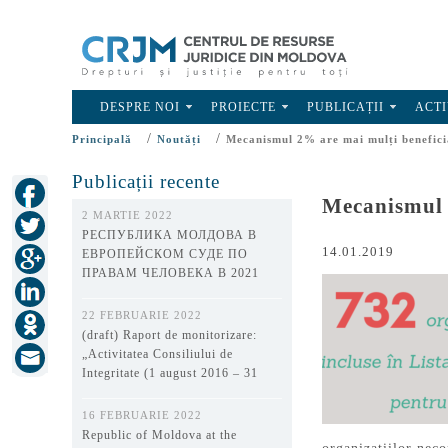
DESPRE NOI
PROIECTE
PUBLICAȚII
ACTI
/
/
Principală
Noutăți
Mecanismul 2% are mai mulți benefici
Publicații recente
Mecanismul 
2 MARTIE 2022
РЕСПУБЛИКА МОЛДОВА В
14.01.2019
ЕВРОПЕЙСКОМ СУДЕ ПО
ПРАВАМ ЧЕЛОВЕКА В 2021
ГОДУ
22 FEBRUARIE 2022
(draft) Raport de monitorizare:
„Activitatea Consiliului de
Integritate (1 august 2016 – 31
decembrie 2021)”
16 FEBRUARIE 2022
Republic of Moldova at the