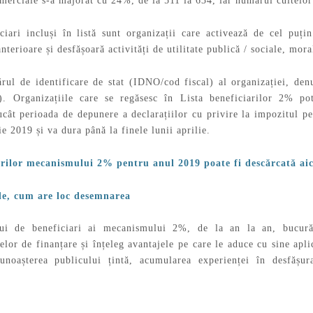
merciale s-a majorat cu 24%, de la 511 la 634, iar numărul cultelor
iari incluși în listă sunt organizații care activează de cel puți
nterioare și desfășoară activități de utilitate publică / sociale, mora
rul de identificare de stat (IDNO/cod fiscal) al organizației, denu
l). Organizațiile care se regăsesc în Lista beneficiarilor 2% p
rucât perioada de depunere a declarațiilor cu privire la impozitul pe
ie 2019 și va dura până la finele lunii aprilie.
arilor mecanismului 2% pentru anul 2019 poate fi descărcată aic
de, cum are loc desemnarea
ui de beneficiari ai mecanismului 2%, de la an la an, bucură. 
lelor de finanțare și înțeleg avantajele pe care le aduce cu sine apl
unoașterea publicului țintă, acumularea experienței în desfășu