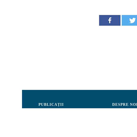
PUBLICAȚII
DESPRE NO
Justiție
Consiliul de 
Drepturile Omului
Echipa CRJM
Societate civilă
Organizarea i
Infografice
Rapoarte de ac
Buletin informativ
Donatori și Pa