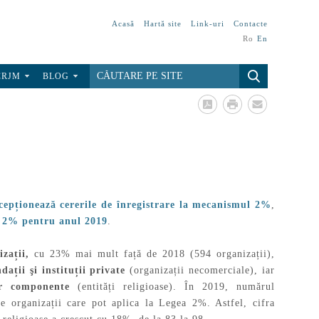
Acasă
Hartă site
Link-uri
Contacte
Ro
En
CRJM
BLOG
cepționează cererile de înregistrare la mecanismul 2%
,
i 2% pentru anul 2019
.
zații,
cu 23% mai mult față de 2018 (594 organizații),
dații şi instituții private
(organizații necomerciale), iar
lor componente
(entități religioase). În 2019, numărul
de organizații care pot aplica la Legea 2%. Astfel, cifra