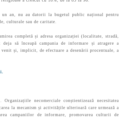
 religioase a crescut cu 18%, de la 83 la 98.
n un an, nu au datorii la bugetul public național pentru
le, culturale sau de caritate.
mirea completă și adresa organizației (localitate, stradă,
ot deja să înceapă campania de informare și atragere a
 venit și, implicit, de efectuare a desenării procentuale, a
i.
Organizațiile necomerciale conștientizează necesitatea
icarea la mecanism și activitățile ulterioară care urmează a
rarea campaniilor de informare, promovarea culturii de