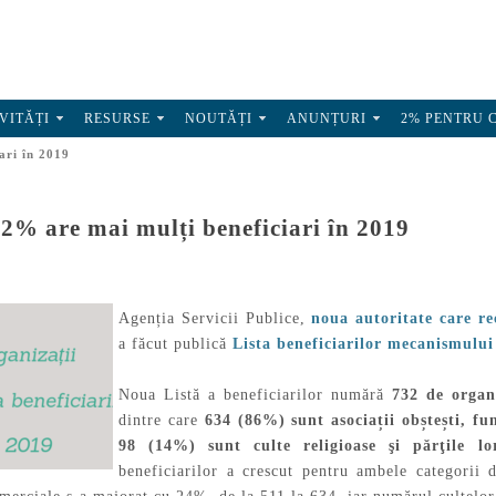
VITĂȚI
RESURSE
NOUTĂȚI
ANUNȚURI
2% PENTRU 
ari în 2019
2% are mai mulți beneficiari în 2019
Agenția Servicii Publice,
noua autoritate care re
a făcut publică
Lista beneficiarilor mecanismulu
Noua Listă a beneficiarilor numără
732 de organi
dintre care
634 (86%) sunt asociații obștești, fun
98 (14%) sunt culte religioase şi părţile 
beneficiarilor a crescut pentru ambele categorii 