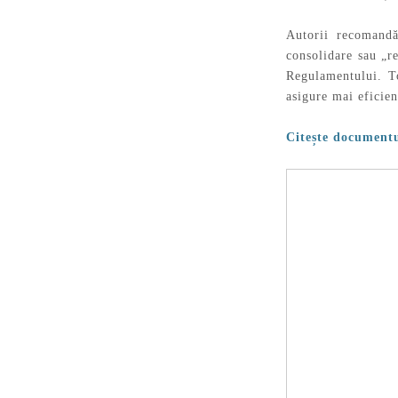
Autorii recomandă
consolidare sau „re
Regulamentului. To
asigure mai eficien
Citește document