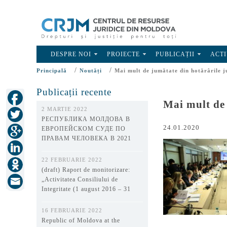
DESPRE NOI
PROIECTE
PUBLICAȚII
ACTI
/
/
Principală
Noutăți
Mai mult de jumătate din hotărârile j
Publicații recente
Mai mult de 
2 MARTIE 2022
РЕСПУБЛИКА МОЛДОВА В
24.01.2020
ЕВРОПЕЙСКОМ СУДЕ ПО
ПРАВАМ ЧЕЛОВЕКА В 2021
ГОДУ
22 FEBRUARIE 2022
(draft) Raport de monitorizare:
„Activitatea Consiliului de
Integritate (1 august 2016 – 31
decembrie 2021)”
16 FEBRUARIE 2022
Republic of Moldova at the