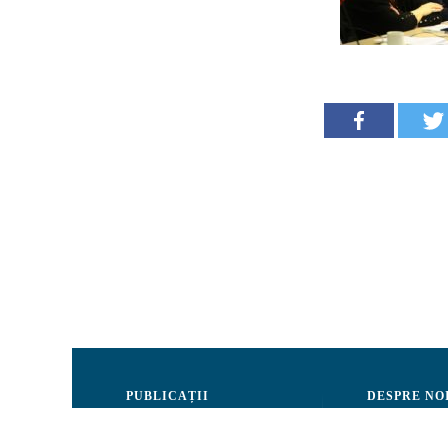
PUBLICAȚII
DESPRE NO
Justiție
Consiliul de 
Drepturile Omului
Echipa CRJM