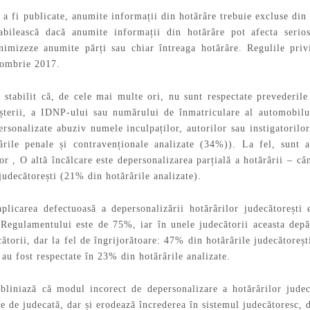
ă a fi publicate, anumite informații din hotărâre trebuie excluse din 
abilească dacă anumite informații din hotărâre pot afecta serios
onimizeze anumite părți sau chiar întreaga hotărâre. Regulile pr
tombrie 2017.
u stabilit că, de cele mai multe ori, nu sunt respectate prevederile
așterii, a IDNP-ului sau numărului de înmatriculare al automobilu
ersonalizate abuziv numele inculpaților, autorilor sau instigatorilo
rârile penale și contravenționale analizate (34%)). La fel, sunt
or , O altă încălcare este depersonalizarea parțială a hotărârii – câ
judecătorești (21% din hotărârile analizate).
 aplicarea defectuoasă a depersonalizării hotărârilor judecătoreșt
 Regulamentului este de 75%, iar în unele judecătorii aceasta de
cătorii, dar la fel de îngrijorătoare: 47% din hotărârile judecăto
au fost respectate în 23% din hotărârile analizate.
ubliniază că modul incorect de depersonalizare a hotărârilor judec
e de judecată, dar și erodează încrederea în sistemul judecătoresc, 