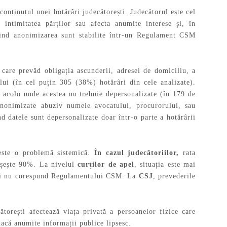
conținutul unei hotărâri judecătorești. Judecătorul este cel
 intimitatea părților sau afecta anumite interese și, în
ivind anonimizarea sunt stabilite într-un Regulament CSM
 care prevăd obligația ascunderii, adresei de domiciliu, a
lui (în cel puțin 305 (38%) hotărâri din cele analizate).
r acolo unde acestea nu trebuie depersonalizate (în 179 de
 anonimizate abuziv numele avocatului, procurorului, sau
nd datele sunt depersonalizate doar într-o parte a hotărârii
i este o problemă sistemică.
În cazul judecătoriilor,
rata
pășește 90%. La nivelul
curților de apel
, situația este mai
rești nu corespund Regulamentului CSM. La
CSJ
, prevederile
ătorești afectează viața privată a persoanelor fizice care
dacă anumite informații publice lipsesc.