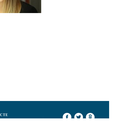
CTE
ciusev nr. 33, Chișinău
73 22) 843 601