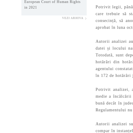
European Court of Human Rights
Potrivit legii, pân
in 2021
care trebuie să st
VEZI ARHIVA
consecință, să an
aprobat în luna oc
Autorii analizei a
datei și locului n
Totodată, sunt dep
hotărâri din hotă
agentului constatat
în 172 de hotărâri 
Potrivit analizei,
medie a încălcării
bună decât în jude
Regulamentului nu 
Autorii analizei s
compar în instanțel