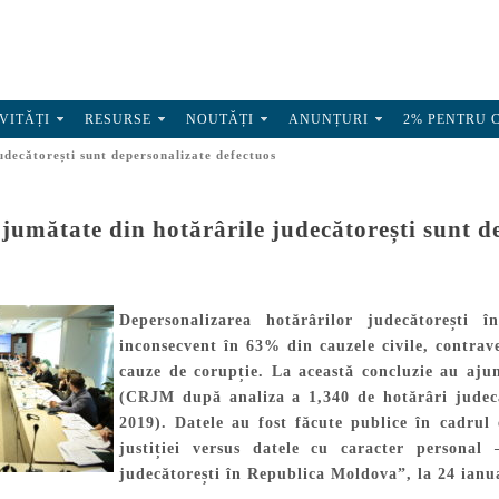
VITĂȚI
RESURSE
NOUTĂȚI
ANUNȚURI
2% PENTRU 
udecătorești sunt depersonalizate defectuos
jumătate din hotărârile judecătorești sunt d
Depersonalizarea hotărârilor judecătorești 
inconsecvent în 63% din cauzele civile, contrave
cauze de corupție. La această concluzie au aju
(CRJM după analiza a 1,340 de hotărâri judecă
2019). Datele au fost făcute publice în cadrul
justiției versus datele cu caracter persona
judecătorești în Republica Moldova”, la 24 ianu