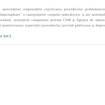
 autorităților responsabile clarificarea prevederilor problema
împrospătare” a cunoștințelor corpului judecătoresc și ale asistențil
todată, instituțiile competente precum CSM și Agenția de adminis
t monitorizarea respectării prevederilor privind publicarea și depers
ul AICI.