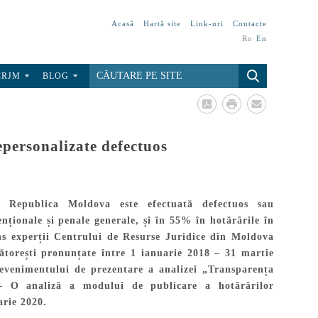
Acasă
Hartă site
Link-uri
Contacte
Ro
En
CRJM
BLOG
epersonalizate defectuos
în Republica Moldova este efectuată defectuos sau
nționale și penale generale, și în 55% în hotărârile în
ns experții Centrului de Resurse Juridice din Moldova
torești pronunțate între 1 ianuarie 2018 – 31 martie
 evenimentului de prezentare a analizei „Transparența
l – O analiză a modului de publicare a hotărârilor
arie 2020.