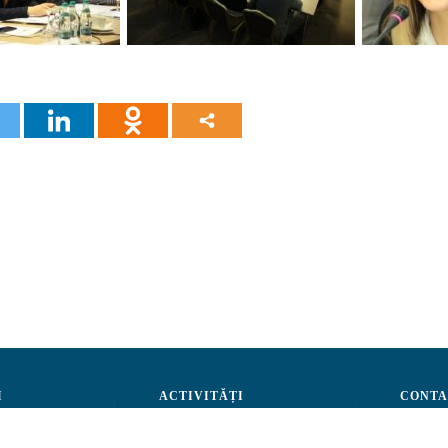
I
ACTIVITĂȚI
CONTA
Administrare
Advocacy
str. A.Ş
Evenimente
Tel: (+3