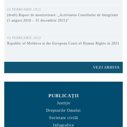
22 FEBRUARIE 2022
(draft) Raport de monitorizare: „Activitatea Consiliului de Integritate
(1 august 2016 – 31 decembrie 2021)”
16 FEBRUARIE 2022
Republic of Moldova at the European Court of Human Rights in 2021
VEZI ARHIVA
PUBLICAȚII
Justiție
Drepturile Omului
Societate civilă
Infografice