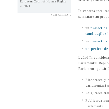
European Court of Human Rights
in 2021
În vederea facilită
VEZI ARHIVA
semnatare au propu
un
proiect de
candidaților 
un
proiect de
un proiect de
Luând în considerar
Parlamentul Republ
Parlament, pe cât 
Elaborarea și 
parlamentară p
Asigurarea tra
Publicarea num
Parlamentului 