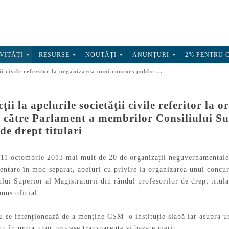
VITĂȚI
RESURSE
NOUTĂȚI
ANUNȚURI
2% PENTRU 
ii civile referitor la organizarea unui concurs public ...
ţii la apelurile societăţii civile referitor l
e către Parlament a membrilor Consiliului Su
de drept titulari
 11 octombrie 2013 mai mult de 20 de organizații neguvernamentale 
entare în mod separat, apeluri cu privire la organizarea unui concur
ui Superior al Magistraturii din rândul profesorilor de drept titular
uns oficial.
u se intenționează de a menține CSM o instituție slabă iar asupra 
i nu în urma unor procese transparente și bazate merit.