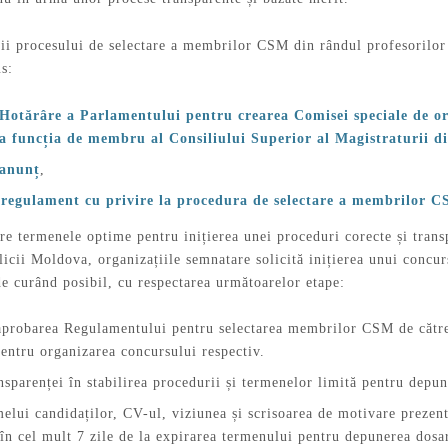
rii procesului de selectare a membrilor CSM din rândul profesorilor 
s:
 Hotărâre a Parlamentului pentru crearea Comisei speciale de or
la funcția de membru al Consiliului Superior al Magistraturii di
 anunț
,
 regulament cu privire la procedura de selectare a membrilor 
e termenele optime pentru inițierea unei proceduri corecte și transp
icii Moldova, organizațiile semnatare solicită inițierea unui concu
de curând posibil, cu respectarea următoarelor etape:
aprobarea Regulamentului pentru selectarea membrilor CSM de către
entru organizarea concursului respectiv.
nsparenței în stabilirea procedurii și termenelor limită pentru depun
elui candidaților, CV-ul, viziunea și scrisoarea de motivare prezen
în cel mult 7 zile de la expirarea termenului pentru depunerea dosar