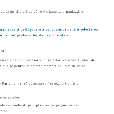
de drept titulari de către Parlament, organizațiile
ganizare și desfășurare a concursului pentru selectarea
n rândul profesorilor de drept titulari
,
CSM
.
arente pentru profesorii universitari care vor fi aleși de
rs public pentru selectarea membrilor CSM de către
 Parlament și să desemneze / creeze o Comisie
erea actelor.
tate de candidaţi prin plasarea pe pagina web a
elor.