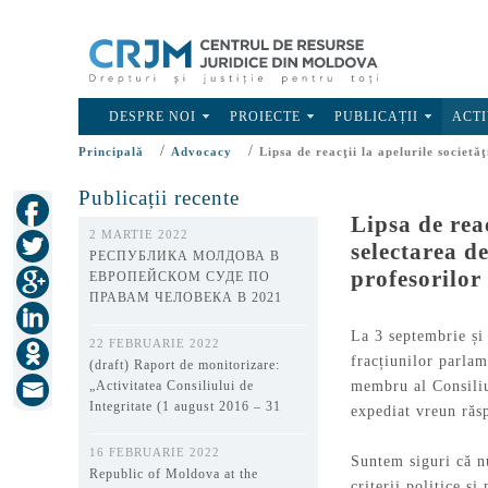
DESPRE NOI
PROIECTE
PUBLICAȚII
ACTI
/
/
Principală
Advocacy
Lipsa de reacţii la apelurile societăţ
Publicații recente
Lipsa de reac
2 MARTIE 2022
selectarea d
РЕСПУБЛИКА МОЛДОВА В
profesorilor 
ЕВРОПЕЙСКОМ СУДЕ ПО
ПРАВАМ ЧЕЛОВЕКА В 2021
ГОДУ
La 3 septembrie și
22 FEBRUARIE 2022
fracțiunilor parlam
(draft) Raport de monitorizare:
membru al Consiliul
„Activitatea Consiliului de
Integritate (1 august 2016 – 31
expediat vreun răsp
decembrie 2021)”
16 FEBRUARIE 2022
Suntem siguri că n
Republic of Moldova at the
criterii politice ș