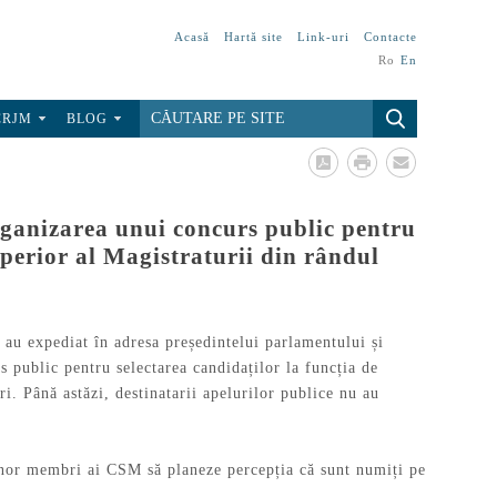
Acasă
Hartă site
Link-uri
Contacte
Ro
En
CRJM
BLOG
a organizarea unui concurs public pentru
perior al Magistraturii din rândul
au expediat în adresa președintelui parlamentului și
s public pentru selectarea candidaților la funcția de
i. Până astăzi, destinatarii apelurilor publice nu au
unor membri ai CSM să planeze percepția că sunt numiți pe