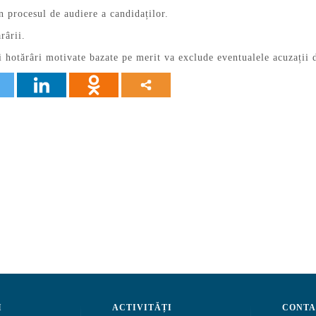
n procesul de audiere a candidaților.
rârii.
 hotărâri motivate bazate pe merit va exclude eventualele acuzații de
I
ACTIVITĂȚI
CONTA