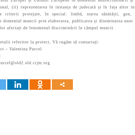
liului Europei și Uniunii Europene în domeniul nediscriminării ș
ional; (ii) reprezentarea în instanța de judecată și în fața altor 
e criterii protejate, în special: limbă, starea sănătății, gen, 
n domeniul muncii prin elaborarea, publicarea și diseminarea unor in
celor afectați de fenomenul discriminării în câmpul muncii.
talii referitor la proiect, Vă rugăm să contactați:
ct – Valentina Purcel
1
purcel@old2.old.crjm.org