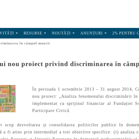
VITĂȚI
RESURSE
NOUTĂȚI
ANUNȚURI
2% PENTRU 
criminarea în câmpul muncii
i nou proiect privind discriminarea în câm
În perioada 1 octombrie 2013 – 31 august 2014, C
nou proiect: „Analiza fenomenului discriminării î
implementat cu sprijinul financiar al Fundației S
Participare Civică.
pt scop dezvoltarea și consolidarea politicilor publice în dome
 a fi atins prin intermediul a trei obiective specifice: (i) analiza 