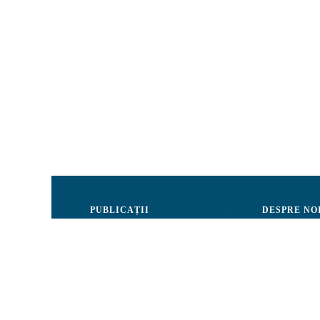
PUBLICAȚII
DESPRE NO
Justiție
Consiliul de 
Drepturile Omului
Echipa CRJM
Societate civilă
Organizarea i
Infografice
Rapoarte de ac
Buletin informativ
Donatori și Pa