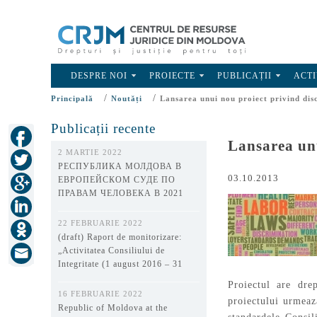
DESPRE NOI
PROIECTE
PUBLICAȚII
ACTI
/
/
Principală
Noutăți
Lansarea unui nou proiect privind dis
Publicații recente
Lansarea unu
2 MARTIE 2022
РЕСПУБЛИКА МОЛДОВА В
03.10.2013
ЕВРОПЕЙСКОМ СУДЕ ПО
ПРАВАМ ЧЕЛОВЕКА В 2021
ГОДУ
22 FEBRUARIE 2022
(draft) Raport de monitorizare:
„Activitatea Consiliului de
Integritate (1 august 2016 – 31
decembrie 2021)”
Proiectul are dre
16 FEBRUARIE 2022
proiectului urmează
Republic of Moldova at the