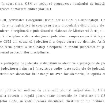
 în scurt timp. CSM ar trebui să prognozeze numărului de judecăt
crească numărului audienţilor INJ.
010, activitatea Colegiului Disciplinar al CSM s-a îmbunătăţit. Ho
. Carenţe legislative în ceea ce priveşte procedurile disciplinare ale
nderea disciplinară a judecătorului elaborat de Ministerul Justiţie
ri disciplinare dar a atenţionat judecătorii asupra respectării legis
ătre CSM din cauza că judecătorul a depus cerere de demisie. Ast
 de ferm pentru a îmbunătăţi disciplina în rândul judecătorilor şi
mentul procedurilor disciplinare.
 a şedinţelor de judecată şi distribuirea aleatorie a şedinţelor de j
 judecătoreşti din ţară înregistrau audio toate şedinţele de judecat
stribuirea dosarelor în instanţă nu avea loc aleatoriu, în opinia 
t publice iar ordinea de zi a ședințelor și majoritatea hotărâr
nu a devenit o regulă pentru toate domeniile de activitate ale CS
nțelor CSM, în cadrul cărora discutarea chestiunilor din ordinea