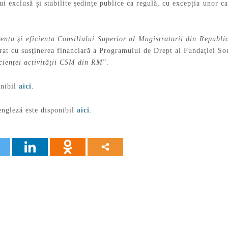
ui exclusă și stabilite ședințe publice ca regulă, cu excepția unor ca
ența și eficiența Consiliului Superior al Magistraturii din Repub
orat cu susţinerea financiară a Programului de Drept al Fundaţiei S
icienţei activităţii CSM din RM
”.
onibil
aici
.
engleză este disponibil
aici
.