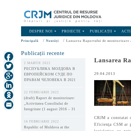
DESPRE NOI
PROIECTE
PUBLICAȚII
ACTI
/
/
Principală
Noutăți
Lansarea Raportului de monitorizare a 
Publicații recente
Lansarea Rap
2 MARTIE 2022
РЕСПУБЛИКА МОЛДОВА В
29.04.2013
ЕВРОПЕЙСКОМ СУДЕ ПО
ПРАВАМ ЧЕЛОВЕКА В 2021
ГОДУ
22 FEBRUARIE 2022
(draft) Raport de monitorizare:
„Activitatea Consiliului de
Integritate (1 august 2016 – 31
decembrie 2021)”
CRJM a constatat c
16 FEBRUARIE 2022
Eficienţa CSM ar p
Republic of Moldova at the