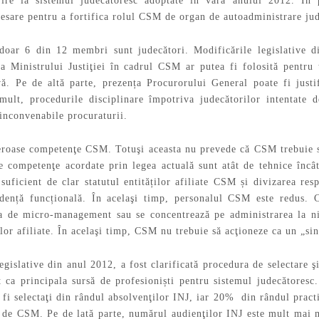
vire la sistemul judecătoresc adoptate în vara anului 2012. În p
cesare pentru a fortifica rolul CSM de organ de autoadministrare ju
doar 6 din 12 membri sunt judecători. Modificările legislative
ţa Ministrului Justiţiei în cadrul CSM ar putea fi folosită pentru
tivă. Pe de altă parte, prezența Procurorului General poate fi just
mult, procedurile disciplinare împotriva judecătorilor intentate 
inconvenabile procuraturii.
oase competenţe CSM. Totuşi aceasta nu prevede că CSM trebuie să a
e competenţe acordate prin legea actuală sunt atât de tehnice încât 
suficient de clar statutul entităților afiliate CSM și divizarea resp
dență funcțională. În acelaşi timp, personalul CSM este redus. C
ea de micro-management sau se concentrează pe administrarea la n
lor afiliate. În acelaşi timp, CSM nu trebuie să acţioneze ca un „sin
egislative din anul 2012, a fost clarificată procedura de selectare şi
t ca principala sursă de profesioniști pentru sistemul judecătores
fi selectaţi din rândul absolvenţilor INJ, iar 20% din rândul practi
ă de CSM. Pe de lată parte, numărul audienţilor INJ este mult mai 