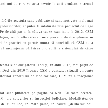
ori noi de care va acea nevoie în anii următori sistemul
tărârile acestuia sunt publicate şi sunt motivate mult mai
 judecătorilor, ar putea fi înlăturate prin proiectul de Lege
i. Pe de altă parte, în câteva cauze examinate în 2012, CSM
laţiei, iar în alte câteva cauze procedurile disciplinare au
fel de practici au permis unora să conchidă că CSM nu a
 că încurajează părăsirea onorabilă a sistemului de către
udecată sunt obligatorii. Totuşi, în anul 2012, mai puţin de
ă. Deşi din 2010 încoace CSM a constatat situaţii evidente
autorilor raportului de monitorizare, CSM nu a reacţionat
ilor sunt publicate pe pagina sa web. Cu toate acestea,
M, ale colegiilor și Inspecției Judiciare. Modalitatea de
 de zi au loc, în mare parte, în cadrul „deliberărilor”.