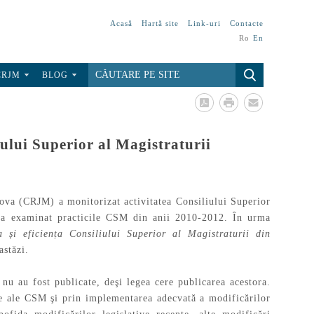
Acasă
Hartă site
Link-uri
Contacte
Ro
En
CRJM
BLOG
ului Superior al Magistraturii
ova (CRJM) a monitorizat activitatea Consiliului Superior
 a examinat practicile CSM din anii 2010-2012. În urma
a și eficiența Consiliului Superior al Magistraturii din
astăzi.
u au fost publicate, deşi legea cere publicarea acestora.
rne ale CSM şi prin implementarea adecvată a modificărilor