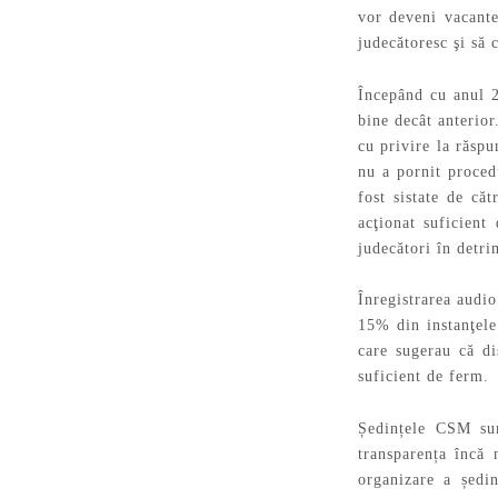
vor deveni vacante
judecătoresc şi să 
Începând cu anul 2
bine decât anterior
cu privire la răspu
nu a pornit procedu
fost sistate de c
acţionat suficient
judecători în detri
Înregistrarea audio
15% din instanţele
care sugerau că di
suficient de ferm.
Ședințele CSM sun
transparența încă 
organizare a ședi