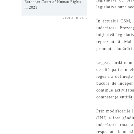
legislative cu pri
European Court of Human Rights
legislative sunt ne
in 2021
VEZI ARHIVA
În actualul CSM, 
judecători. Prezen
iniţiativă legisla
reprezentată. Mai 
pronunţat hotărâri 
Legea acordă numer
de altă parte, unel
legea nu defineşte 
bucură de indepen
continue activitat
competenţe entități
Prin modificările l
(INJ) a fost gândi
judecători urmau a 
respectat niciodat