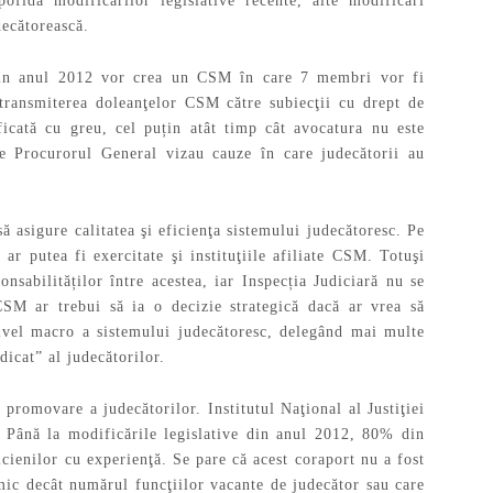
ofida modificărilor legislative recente, alte modificări
decătorească.
 din anul 2012 vor crea un CSM în care 7 membri vor fi
 transmiterea doleanţelor CSM către subiecţii cu drept de
ificată cu greu, cel puțin atât timp cât avocatura nu este
de Procurorul General vizau cauze în care judecătorii au
sigure calitatea şi eficienţa sistemului judecătoresc. Pe
ar putea fi exercitate şi instituţiile afiliate CSM. Totuşi
onsabilităților între acestea, iar Inspecția Judiciară nu se
SM ar trebui să ia o decizie strategică dacă ar vrea să
ivel macro a sistemului judecătoresc, delegând mai multe
dicat” al judecătorilor.
 promovare a judecătorilor. Institutul Naţional al Justiţiei
c. Până la modificările legislative din anul 2012, 80% din
cienilor cu experienţă. Se pare că acest coraport nu a fost
mic decât numărul funcţiilor vacante de judecător sau care