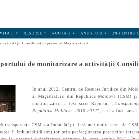
VITĂȚI
RESURSE
NOUTĂȚI
ANUNȚURI
2% PENTRU 
activităţii Consiliului Superior al Magistraturii
ortului de monitorizare a activităţii Consili
În anul 2012, Centrul de Resurse Juridice din Mold
al Magistraturii din Republica Moldova (CSM) şi
monitorizării, a fost scris Raportul „
Transparenț
Republica Moldova: 2010-2012
”, care a fost lansat 
ă transparenţa CSM s-a îmbunătăţit, însă mai multe acte ale CSM n
utea fi îmbunătăţită simţitor prin perfecţionarea practicilor inte