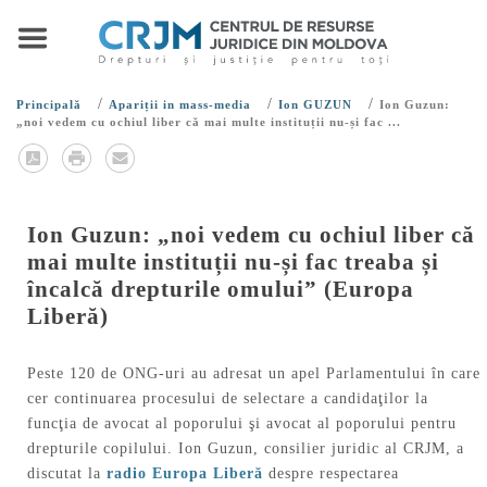
/
/
/
Principală
Apariții in mass-media
Ion GUZUN
Ion Guzun:
„noi vedem cu ochiul liber că mai multe instituții nu-și fac ...
Ion Guzun: „noi vedem cu ochiul liber că
mai multe instituții nu-și fac treaba și
încalcă drepturile omului” (Europa
Liberă)
Peste 120 de ONG-uri au adresat un apel Parlamentului în care
cer continuarea procesului de selectare a candidaţilor la
funcţia de avocat al poporului şi avocat al poporului pentru
drepturile copilului. Ion Guzun, consilier juridic al CRJM, a
discutat la
radio Europa Liberă
despre respectarea