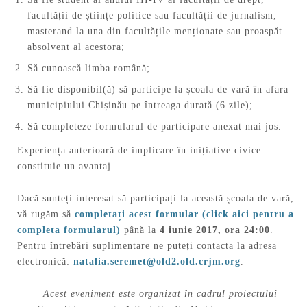
facultății de științe politice sau facultății de jurnalism,
masterand la una din facultățile menționate sau proaspăt
absolvent al acestora;
Să cunoască limba română;
Să fie disponibil(ă) să participe la școala de vară în afara
municipiului Chișinău pe întreaga durată (6 zile);
Să completeze formularul de participare anexat mai jos.
Experiența anterioară de implicare în inițiative civice
constituie un avantaj.
Dacă sunteți interesat să participați la această școala de vară,
vă rugăm să
completați acest formular (click aici pentru a
completa formularul)
până la
4 iunie 2017, ora 24:00
.
Pentru întrebări suplimentare ne puteți contacta la adresa
electronică:
natalia.seremet@old2.old.crjm.org
.
Acest eveniment este organizat în cadrul proiectului