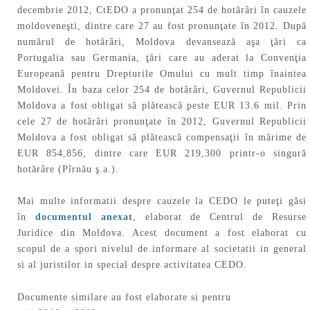
decembrie 2012, CtEDO a pronunţat 254 de hotărâri în cauzele
moldoveneşti, dintre care 27 au fost pronunţate în 2012. După
numărul de hotărâri, Moldova devansează aşa ţări ca
Portugalia sau Germania, ţări care au aderat la Convenţia
Europeană pentru Drepturile Omului cu mult timp înaintea
Moldovei. În baza celor 254 de hotărâri, Guvernul Republicii
Moldova a fost obligat să plătească peste EUR 13.6 mil. Prin
cele 27 de hotărâri pronunţate în 2012, Guvernul Republicii
Moldova a fost obligat să plătească compensaţii în mărime de
EUR 854,856, dintre care EUR 219,300 printr-o singură
hotărâre (Pîrnău ş.a.).
Mai multe informatii despre cauzele la CEDO le puteţi găsi
în
documentul anexat
, elaborat de Centrul de Resurse
Juridice din Moldova. Acest document a fost elaborat cu
scopul de a spori nivelul de informare al societatii in general
si al juristilor in special despre activitatea CEDO.
Documente similare au fost elaborate si pentru