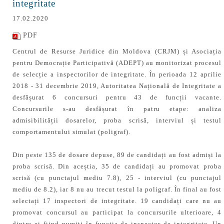
integritate
17.02.2020
PDF
Centrul de Resurse Juridice din Moldova (CRJM) și Asociația
pentru Democrație Participativă (ADEPT) au monitorizat procesul
de selecție a inspectorilor de integritate. În perioada 12 aprilie
2018 - 31 decembrie 2019, Autoritatea Națională de Integritate a
desfășurat 6 concursuri pentru 43 de funcții vacante.
Concursurile s-au desfășurat în patru etape: analiza
admisibilității dosarelor, proba scrisă, interviul și testul
comportamentului simulat (poligraf).
Din peste 135 de dosare depuse, 89 de candidați au fost admiși la
proba scrisă. Din aceștia, 35 de candidați au promovat proba
scrisă (cu punctajul mediu 7.8), 25 - interviul (cu punctajul
mediu de 8.2), iar 8 nu au trecut testul la poligraf. În final au fost
selectați 17 inspectori de integritate. 19 candidați care nu au
promovat concursul au participat la concursurile ulterioare, 4
dintre ei fiind numiți în funcția de inspector de integritate. Un