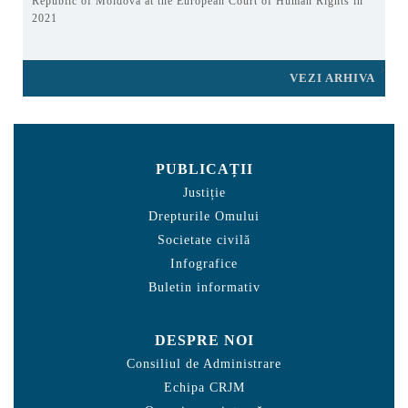
Republic of Moldova at the European Court of Human Rights in
2021
VEZI ARHIVA
PUBLICAȚII
Justiție
Drepturile Omului
Societate civilă
Infografice
Buletin informativ
DESPRE NOI
Consiliul de Administrare
Echipa CRJM