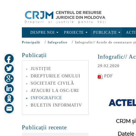
DESPRE NOI
PROIECTE
PUBLICAȚII
ACTI
/
/
Principală
Infografice
Infografic// Actele de constatare 
Publicații
Infografic// A
29.02.2020
JUSTIȚIE
DREPTURILE OMULUI
PDF
SOCIETATE CIVILĂ
ATACURI LA OSC-URI
INFOGRAFICE
BULETIN INFORMATIV
Publicații recente