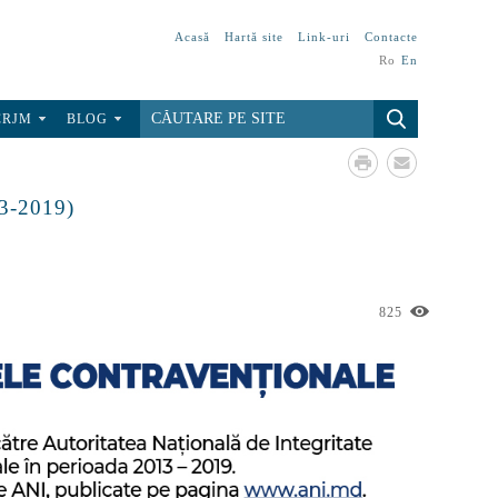
Acasă
Hartă site
Link-uri
Contacte
Ro
En
CRJM
BLOG
13-2019)
825