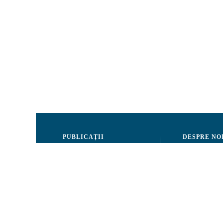
PUBLICAȚII
DESPRE NO
Justiție
Consiliul de 
Drepturile Omului
Echipa CRJM
Societate civilă
Organizarea i
Infografice
Rapoarte de ac
Buletin informativ
Donatori și Pa