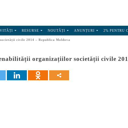
VITĂȚI
RESURSE
NOUTĂȚI
ANUNȚURI
2% PENTRU 
r societății civile 2014 – Republica Moldova
enabilității organizațiilor societății civile 