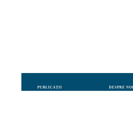
PUBLICAȚII
DESPRE NO
Justiție
Consiliul de 
Drepturile Omului
Echipa CRJM
Societate civilă
Organizarea i
Infografice
Rapoarte de ac
Buletin informativ
Donatori și Pa