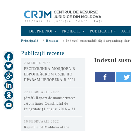
DESPRE NOI
PROIECTE
PUBLICAȚII
ACTI
/
/
Principală
Resurse
Indexul sustenabilității organizațiilo
Publicații recente
Indexul sust
2 MARTIE 2022
РЕСПУБЛИКА МОЛДОВА В
ЕВРОПЕЙСКОМ СУДЕ ПО
ПРАВАМ ЧЕЛОВЕКА В 2021
ГОДУ
22 FEBRUARIE 2022
(draft) Raport de monitorizare:
„Activitatea Consiliului de
Integritate (1 august 2016 – 31
decembrie 2021)”
16 FEBRUARIE 2022
Republic of Moldova at the