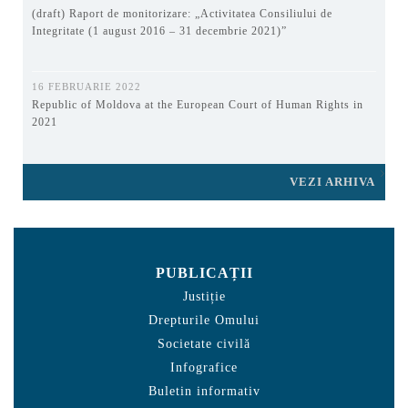
(draft) Raport de monitorizare: „Activitatea Consiliului de
Integritate (1 august 2016 – 31 decembrie 2021)”
16 FEBRUARIE 2022
Republic of Moldova at the European Court of Human Rights in
2021
VEZI ARHIVA
PUBLICAȚII
Justiție
Drepturile Omului
Societate civilă
Infografice
Buletin informativ