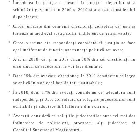
Încrederea în justiție a crescut în preajma alegerilor și a
schimbării guvernării în 2009 și 2019 și a scăzut considerabil
după alegeri;
Circa jumătate din cetățenii chestionați consideră că justiția
tratează în mod egal justițiabilii, indiferent de gen și vârstă;
Circa o treime din respondenți consideră că justiția se face
egal indiferent de funcție, apartenență politică sau avere;
Atât în 2018, cât și în 2019 circa 60% din cei chestionați nu
erau siguri că judecătorii le vor face dreptate;
Doar 29% din avocații chestionați în 2018 considerau că legea
se aplică în mod egal faţă de toţi justiţiabilii;
În 2018, doar 17% din avocați considerau că judecătorii sunt
independenți şi 35% considerau că soluţiile judecătorilor sunt
echitabile şi adoptate fără influenţe din exterior;
Avocaţii consideră că soluțiile judecătorilor sunt cel mai des
influenţate de politicieni, procurori, alți judecători și
Consiliul Superior al Magistraturii.