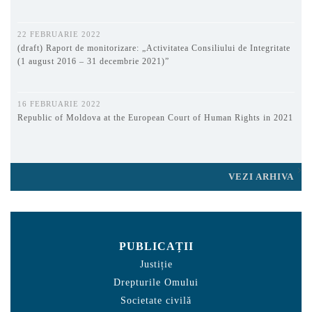
22 FEBRUARIE 2022
(draft) Raport de monitorizare: „Activitatea Consiliului de Integritate
(1 august 2016 – 31 decembrie 2021)”
16 FEBRUARIE 2022
Republic of Moldova at the European Court of Human Rights in 2021
VEZI ARHIVA
PUBLICAȚII
Justiție
Drepturile Omului
Societate civilă