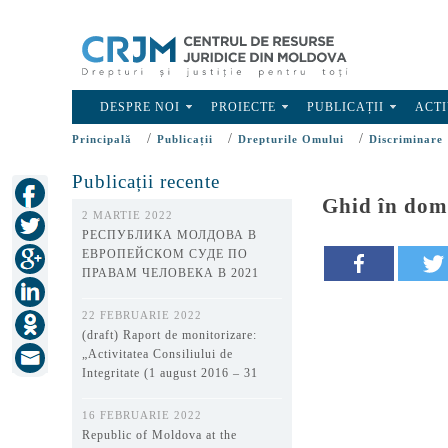
DESPRE NOI
PROIECTE
PUBLICAȚII
ACTI
/
/
/
Principală
Publicații
Drepturile Omului
Discriminare
Publicații recente
Ghid în dome
2 MARTIE 2022
РЕСПУБЛИКА МОЛДОВА В
ЕВРОПЕЙСКОМ СУДЕ ПО
ПРАВАМ ЧЕЛОВЕКА В 2021
ГОДУ
22 FEBRUARIE 2022
(draft) Raport de monitorizare:
„Activitatea Consiliului de
Integritate (1 august 2016 – 31
decembrie 2021)”
16 FEBRUARIE 2022
Republic of Moldova at the