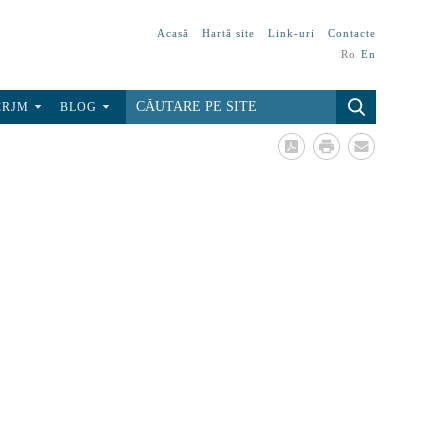
Acasă
Hartă site
Link-uri
Contacte
Ro
En
CRJM
BLOG