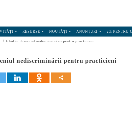
VITĂȚI
RESURSE
NOUTĂȚI
ANUNȚURI
2% PENTRU 
/
Ghid în domeniul nediscriminării pentru practicieni
niul nediscriminării pentru practicieni