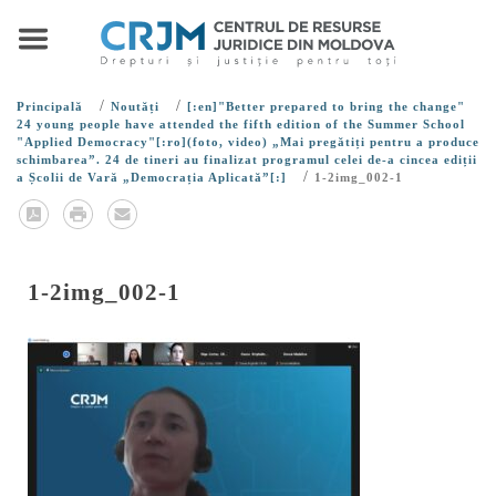
/
/
Principală
Noutăți
[:en]"Better prepared to bring the change"
24 young people have attended the fifth edition of the Summer School
"Applied Democracy"[:ro](foto, video) „Mai pregătiți pentru a produce
schimbarea”. 24 de tineri au finalizat programul celei de-a cincea ediții
/
a Școlii de Vară „Democrația Aplicată”[:]
1-2img_002-1
1-2img_002-1