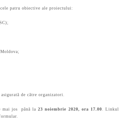
cele patru obiective ale proiectului:
OSC);
n Moldova;
asigurată de către organizatori.
de mai jos până la
23 noiembrie 2020, ora 17.00
. Linkul
 formular.