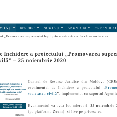
VITĂȚI
RESURSE
NOUTĂȚI
ANUNȚURI
2% PENTRU 
ui „Promovarea supremației legii prin monitorizare de către societatea ...
 închidere a proiectului „Promovarea suprema
ivilă” – 25 noiembrie 2020
Centrul de Resurse Juridice din Moldova (CRJM)
evenimentul de închidere a proiectului „
Promo
societatea civilă
”
, implementat cu suportul Agenți
Evenimentul va avea loc miercuri,
25 noiembrie 
(pe platforma
Zoom
), și live pe privesc.eu