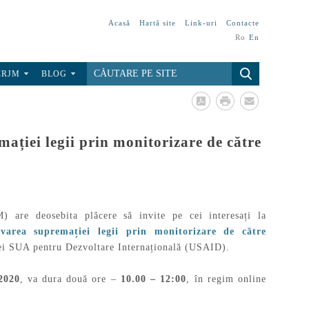
Acasă
Hartă site
Link-uri
Contacte
Ro
En
CRJM
BLOG
ției legii prin monitorizare de către
 are deosebita plăcere să invite pe cei interesați la
varea supremației legii prin monitorizare de către
ei SUA pentru Dezvoltare Internațională (USAID).
2020
, va dura două ore –
10.00 – 12:00
, în regim online