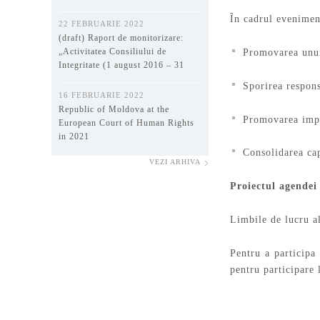
ГОДУ
În cadrul eveniment
22 FEBRUARIE 2022
(draft) Raport de monitorizare:
„Activitatea Consiliului de
Promovarea unui 
Integritate (1 august 2016 – 31
decembrie 2021)”
Sporirea respons
16 FEBRUARIE 2022
Republic of Moldova at the
Promovarea impl
European Court of Human Rights
in 2021
Consolidarea cap
VEZI ARHIVA
Proiectul agendei
Limbile de lucru al
Pentru a participa
pentru participare 