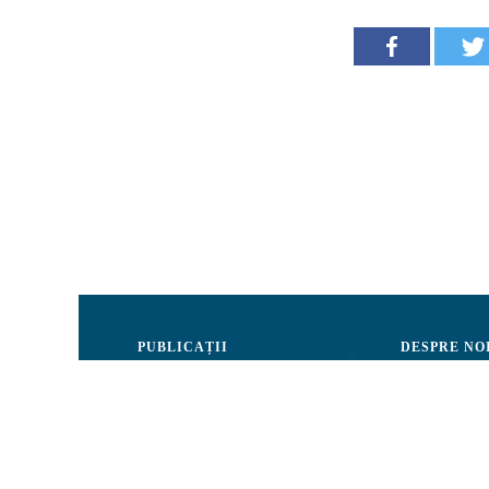
PUBLICAȚII
DESPRE NO
Justiție
Consiliul de 
Drepturile Omului
Echipa CRJM
Societate civilă
Organizarea i
Infografice
Rapoarte de ac
Buletin informativ
Donatori și Pa