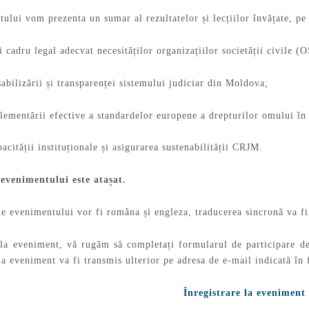
ului vom prezenta un sumar al rezultatelor și lecțiilor învățate, pe 
cadru legal adecvat necesităților organizațiilor societății civile (
abilizării și transparenței sistemului judiciar din Moldova;
ementării efective a standardelor europene a drepturilor omului î
acității instituționale și asigurarea sustenabilității CRJM.
 evenimentului este atașat.
e evenimentului vor fi româna și engleza, traducerea sincronă va fi 
 la eveniment, vă rugăm să completați formularul de participare 
la eveniment va fi transmis ulterior pe adresa de e-mail indicată în
Înregistrare la eveniment