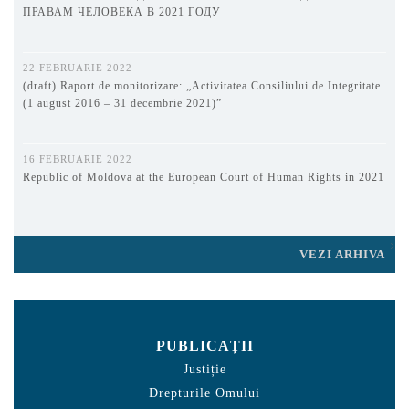
ПРАВАМ ЧЕЛОВЕКА В 2021 ГОДУ
22 FEBRUARIE 2022
(draft) Raport de monitorizare: „Activitatea Consiliului de Integritate
(1 august 2016 – 31 decembrie 2021)”
16 FEBRUARIE 2022
Republic of Moldova at the European Court of Human Rights in 2021
VEZI ARHIVA
PUBLICAȚII
Justiție
Drepturile Omului