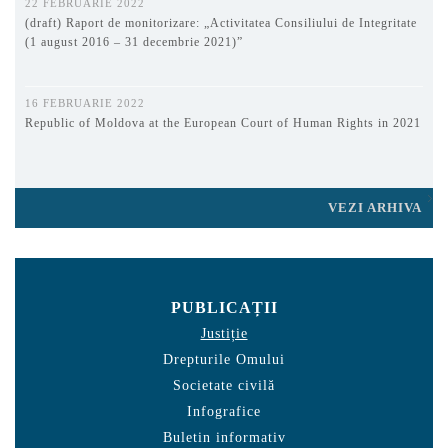
22 FEBRUARIE 2022
(draft) Raport de monitorizare: „Activitatea Consiliului de Integritate
(1 august 2016 – 31 decembrie 2021)”
16 FEBRUARIE 2022
Republic of Moldova at the European Court of Human Rights in 2021
VEZI ARHIVA
PUBLICAȚII
Justiție
Drepturile Omului
Societate civilă
Infografice
Buletin informativ