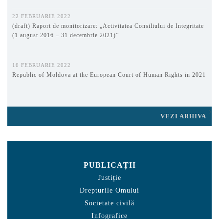
22 FEBRUARIE 2022
(draft) Raport de monitorizare: „Activitatea Consiliului de Integritate
(1 august 2016 – 31 decembrie 2021)”
16 FEBRUARIE 2022
Republic of Moldova at the European Court of Human Rights in 2021
VEZI ARHIVA
PUBLICAȚII
Justiție
Drepturile Omului
Societate civilă
Infografice