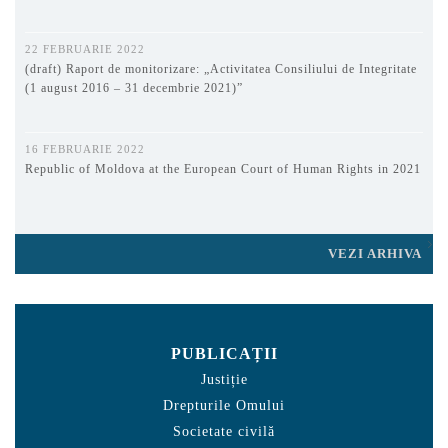
22 FEBRUARIE 2022
(draft) Raport de monitorizare: „Activitatea Consiliului de Integritate
(1 august 2016 – 31 decembrie 2021)”
16 FEBRUARIE 2022
Republic of Moldova at the European Court of Human Rights in 2021
VEZI ARHIVA
PUBLICAȚII
Justiție
Drepturile Omului
Societate civilă