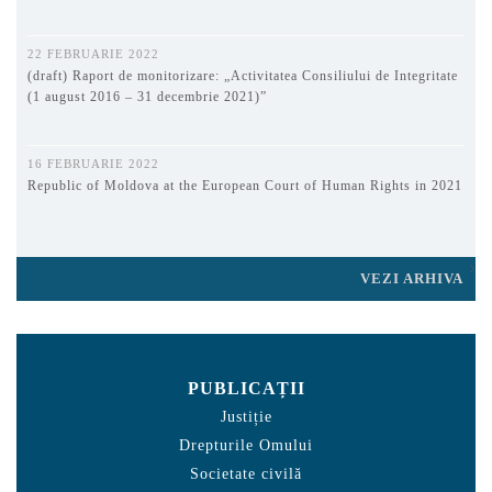
22 FEBRUARIE 2022
(draft) Raport de monitorizare: „Activitatea Consiliului de Integritate
(1 august 2016 – 31 decembrie 2021)”
16 FEBRUARIE 2022
Republic of Moldova at the European Court of Human Rights in 2021
VEZI ARHIVA
PUBLICAȚII
Justiție
Drepturile Omului
Societate civilă