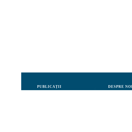
PUBLICAȚII
DESPRE NO
Justiție
Consiliul de 
Drepturile Omului
Echipa CRJM
Societate civilă
Organizarea i
Infografice
Rapoarte de ac
Buletin informativ
Donatori și Pa