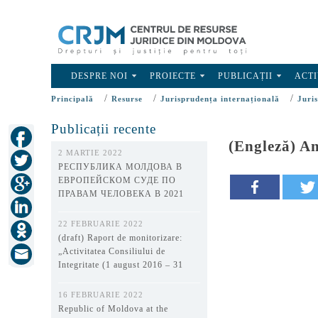
DESPRE NOI
PROIECTE
PUBLICAȚII
ACTI
/
/
/
Principală
Resurse
Jurisprudența internațională
Juri
Publicații recente
(Engleză) Ana
2 MARTIE 2022
РЕСПУБЛИКА МОЛДОВА В
ЕВРОПЕЙСКОМ СУДЕ ПО
ПРАВАМ ЧЕЛОВЕКА В 2021
ГОДУ
22 FEBRUARIE 2022
(draft) Raport de monitorizare:
„Activitatea Consiliului de
Integritate (1 august 2016 – 31
decembrie 2021)”
16 FEBRUARIE 2022
Republic of Moldova at the