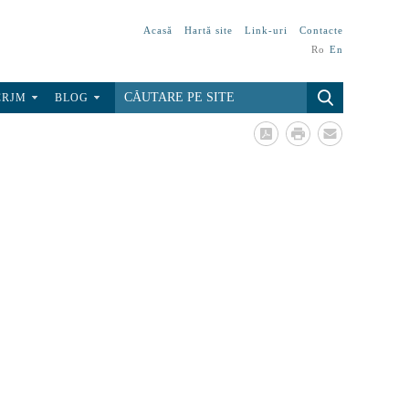
Acasă
Hartă site
Link-uri
Contacte
Ro
En
CRJM
BLOG