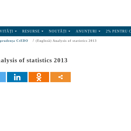
VITĂȚI
RESURSE
NOUTĂȚI
ANUNȚURI
2% PENTRU 
/
sprudența CtEDO
(Engleză) Analysis of statistics 2013
lysis of statistics 2013