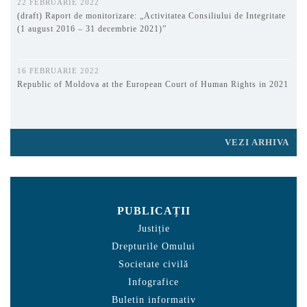
22 FEBRUARIE 2022
(draft) Raport de monitorizare: „Activitatea Consiliului de Integritate
(1 august 2016 – 31 decembrie 2021)”
16 FEBRUARIE 2022
Republic of Moldova at the European Court of Human Rights in 2021
VEZI ARHIVA
PUBLICAȚII
Justiție
Drepturile Omului
Societate civilă
Infografice
Buletin informativ