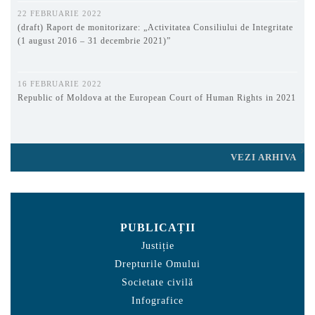
22 FEBRUARIE 2022
(draft) Raport de monitorizare: „Activitatea Consiliului de Integritate
(1 august 2016 – 31 decembrie 2021)”
16 FEBRUARIE 2022
Republic of Moldova at the European Court of Human Rights in 2021
VEZI ARHIVA
PUBLICAȚII
Justiție
Drepturile Omului
Societate civilă
Infografice