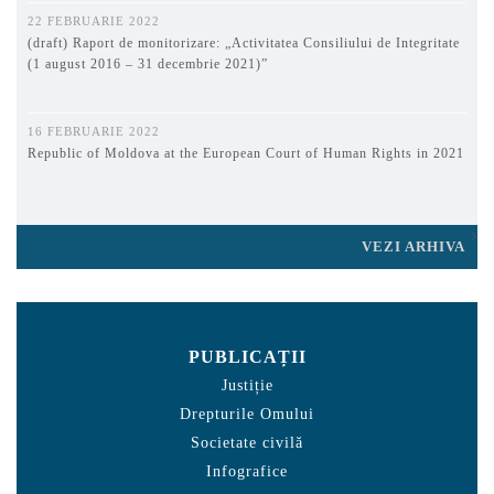
22 FEBRUARIE 2022
(draft) Raport de monitorizare: „Activitatea Consiliului de Integritate
(1 august 2016 – 31 decembrie 2021)”
16 FEBRUARIE 2022
Republic of Moldova at the European Court of Human Rights in 2021
VEZI ARHIVA
PUBLICAȚII
Justiție
Drepturile Omului
Societate civilă
Infografice