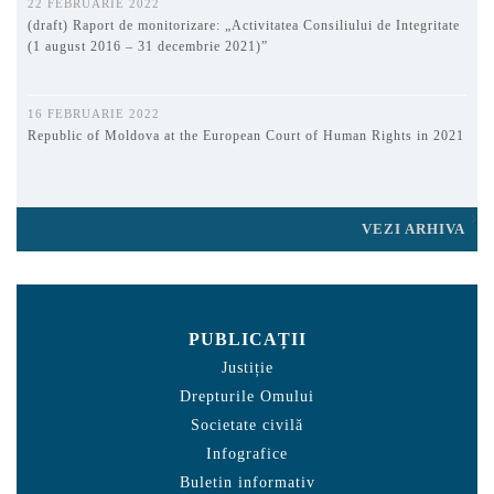
22 FEBRUARIE 2022
(draft) Raport de monitorizare: „Activitatea Consiliului de Integritate
(1 august 2016 – 31 decembrie 2021)”
16 FEBRUARIE 2022
Republic of Moldova at the European Court of Human Rights in 2021
VEZI ARHIVA
PUBLICAȚII
Justiție
Drepturile Omului
Societate civilă
Infografice
Buletin informativ