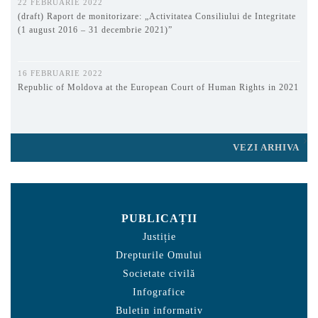
22 FEBRUARIE 2022
(draft) Raport de monitorizare: „Activitatea Consiliului de Integritate
(1 august 2016 – 31 decembrie 2021)”
16 FEBRUARIE 2022
Republic of Moldova at the European Court of Human Rights in 2021
VEZI ARHIVA
PUBLICAȚII
Justiție
Drepturile Omului
Societate civilă
Infografice
Buletin informativ