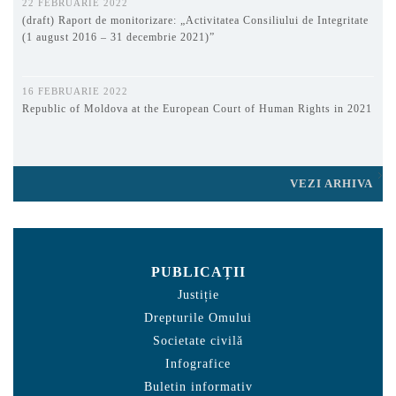
22 FEBRUARIE 2022
(draft) Raport de monitorizare: „Activitatea Consiliului de Integritate
(1 august 2016 – 31 decembrie 2021)”
16 FEBRUARIE 2022
Republic of Moldova at the European Court of Human Rights in 2021
VEZI ARHIVA
PUBLICAȚII
Justiție
Drepturile Omului
Societate civilă
Infografice
Buletin informativ