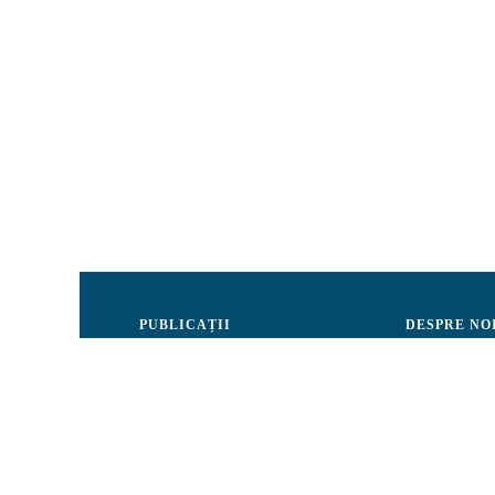
PUBLICAȚII
DESPRE NO
Justiție
Consiliul de 
Drepturile Omului
Echipa CRJM
Societate civilă
Organizarea i
Infografice
Rapoarte de ac
Buletin informativ
Donatori și Pa