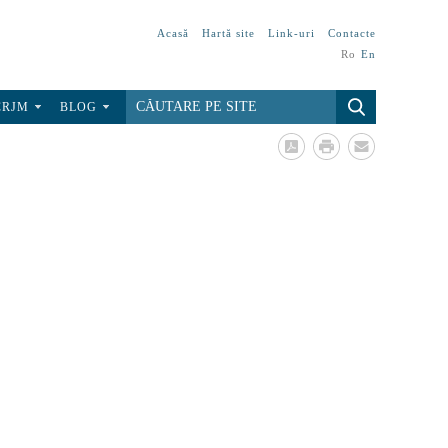
Acasă
Hartă site
Link-uri
Contacte
Ro
En
CRJM
BLOG