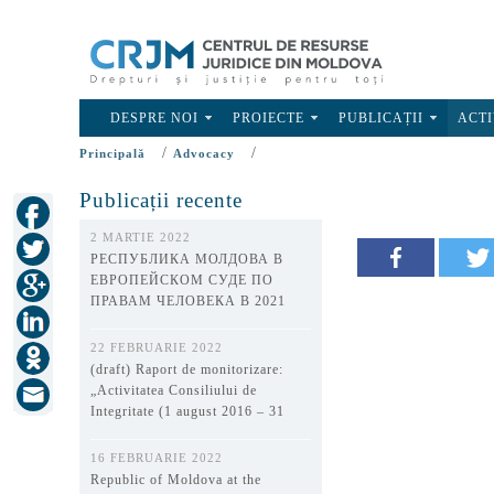
DESPRE NOI
PROIECTE
PUBLICAȚII
ACTI
/
/
Principală
Advocacy
Publicații recente
2 MARTIE 2022
РЕСПУБЛИКА МОЛДОВА В
ЕВРОПЕЙСКОМ СУДЕ ПО
ПРАВАМ ЧЕЛОВЕКА В 2021
ГОДУ
22 FEBRUARIE 2022
(draft) Raport de monitorizare:
„Activitatea Consiliului de
Integritate (1 august 2016 – 31
decembrie 2021)”
16 FEBRUARIE 2022
Republic of Moldova at the