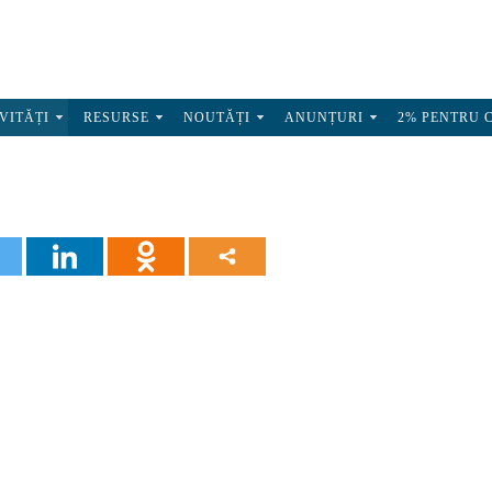
VITĂȚI
RESURSE
NOUTĂȚI
ANUNȚURI
2% PENTRU 