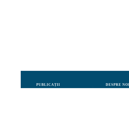
PUBLICAȚII
DESPRE NO
Justiție
Consiliul de 
Drepturile Omului
Echipa CRJM
Societate civilă
Organizarea i
Infografice
Rapoarte de ac
Buletin informativ
Donatori și Pa