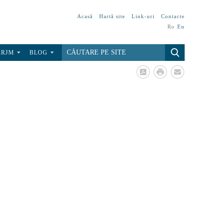
Acasă
Hartă site
Link-uri
Contacte
Ro
En
CRJM
BLOG