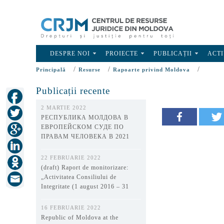
DESPRE NOI
PROIECTE
PUBLICAȚII
ACTI
/
/
/
Principală
Resurse
Rapoarte privind Moldova
Publicații recente
2 MARTIE 2022
РЕСПУБЛИКА МОЛДОВА В
ЕВРОПЕЙСКОМ СУДЕ ПО
ПРАВАМ ЧЕЛОВЕКА В 2021
ГОДУ
22 FEBRUARIE 2022
(draft) Raport de monitorizare:
„Activitatea Consiliului de
Integritate (1 august 2016 – 31
decembrie 2021)”
16 FEBRUARIE 2022
Republic of Moldova at the