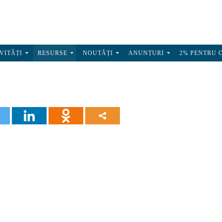
VITĂȚI
RESURSE
NOUTĂȚI
ANUNȚURI
2% PENTRU 