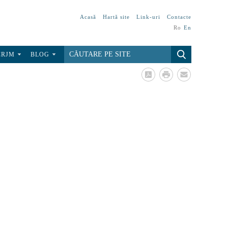
Acasă
Hartă site
Link-uri
Contacte
Ro
En
CRJM
BLOG