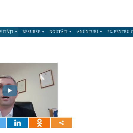
VITĂȚI
RESURSE
NOUTĂȚI
ANUNȚURI
2% PENTRU 