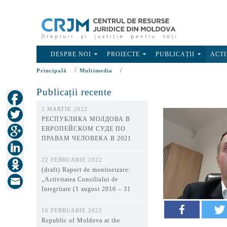
DESPRE NOI
PROIECTE
PUBLICAȚII
ACTI
/
/
Principală
Multimedia
Publicații recente
2 MARTIE 2022
РЕСПУБЛИКА МОЛДОВА В
ЕВРОПЕЙСКОМ СУДЕ ПО
ПРАВАМ ЧЕЛОВЕКА В 2021
ГОДУ
22 FEBRUARIE 2022
(draft) Raport de monitorizare:
„Activitatea Consiliului de
Integritate (1 august 2016 – 31
decembrie 2021)”
16 FEBRUARIE 2022
Republic of Moldova at the