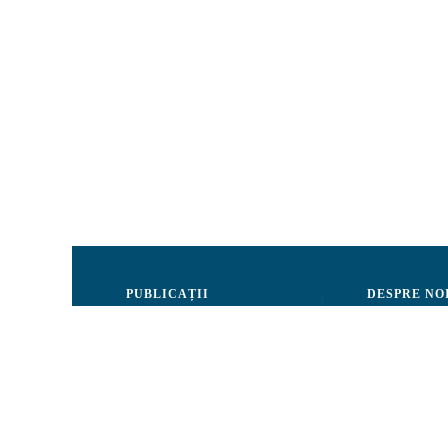
PUBLICAȚII
DESPRE NO
Justiție
Consiliul de 
Drepturile Omului
Echipa CRJM
Societate civilă
Organizarea i
Infografice
Rapoarte de ac
Buletin informativ
Donatori și Pa