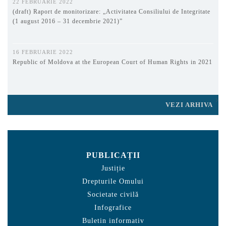
22 FEBRUARIE 2022
(draft) Raport de monitorizare: „Activitatea Consiliului de Integritate
(1 august 2016 – 31 decembrie 2021)”
16 FEBRUARIE 2022
Republic of Moldova at the European Court of Human Rights in 2021
VEZI ARHIVA
PUBLICAȚII
Justiție
Drepturile Omului
Societate civilă
Infografice
Buletin informativ