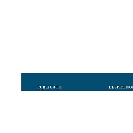
PUBLICAȚII
DESPRE NO
Justiție
Consiliul de 
Drepturile Omului
Echipa CRJM
Societate civilă
Organizarea i
Infografice
Rapoarte de ac
Buletin informativ
Donatori și Pa