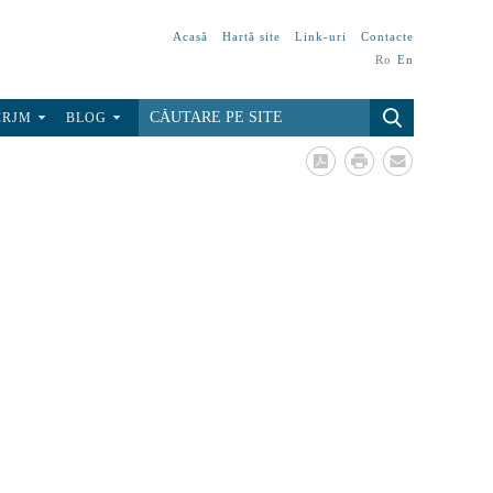
Acasă
Hartă site
Link-uri
Contacte
Ro
En
CRJM
BLOG