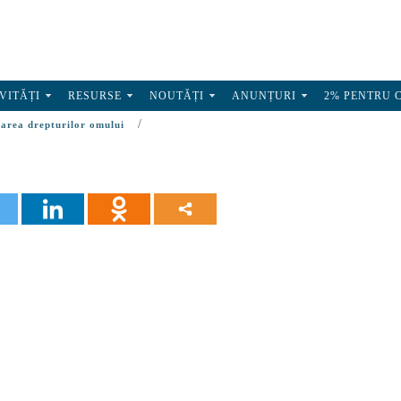
VITĂȚI
RESURSE
NOUTĂȚI
ANUNȚURI
2% PENTRU 
/
area drepturilor omului