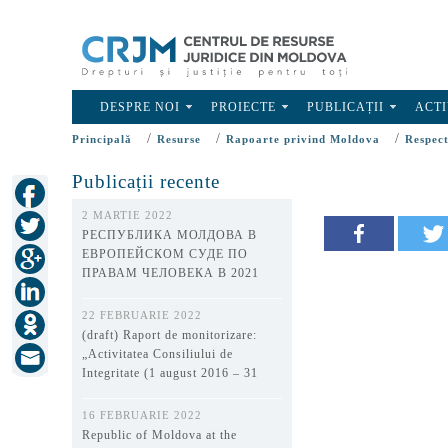
DESPRE NOI
PROIECTE
PUBLICAȚII
ACTI
/
/
/
Principală
Resurse
Rapoarte privind Moldova
Respect
Publicații recente
2 MARTIE 2022
РЕСПУБЛИКА МОЛДОВА В
ЕВРОПЕЙСКОМ СУДЕ ПО
ПРАВАМ ЧЕЛОВЕКА В 2021
ГОДУ
22 FEBRUARIE 2022
(draft) Raport de monitorizare:
„Activitatea Consiliului de
Integritate (1 august 2016 – 31
decembrie 2021)”
16 FEBRUARIE 2022
Republic of Moldova at the