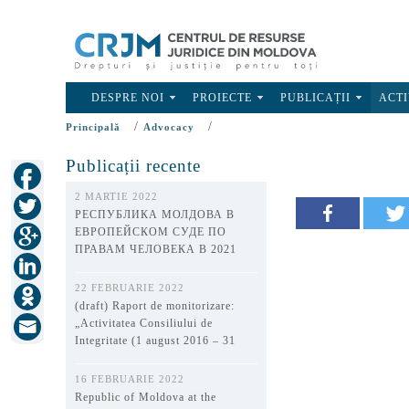
DESPRE NOI
PROIECTE
PUBLICAȚII
ACTI
/
/
Principală
Advocacy
Publicații recente
2 MARTIE 2022
РЕСПУБЛИКА МОЛДОВА В
ЕВРОПЕЙСКОМ СУДЕ ПО
ПРАВАМ ЧЕЛОВЕКА В 2021
ГОДУ
22 FEBRUARIE 2022
(draft) Raport de monitorizare:
„Activitatea Consiliului de
Integritate (1 august 2016 – 31
decembrie 2021)”
16 FEBRUARIE 2022
Republic of Moldova at the