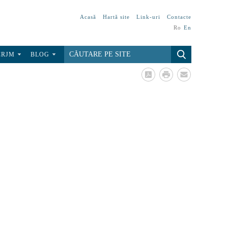
Acasă
Hartă site
Link-uri
Contacte
Ro
En
CRJM
BLOG