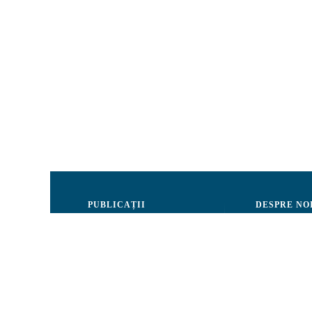
PUBLICAȚII
DESPRE NO
Justiție
Consiliul de 
Drepturile Omului
Echipa CRJM
Societate civilă
Organizarea i
Infografice
Rapoarte de ac
Buletin informativ
Donatori și Pa