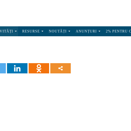
VITĂȚI
RESURSE
NOUTĂȚI
ANUNȚURI
2% PENTRU 