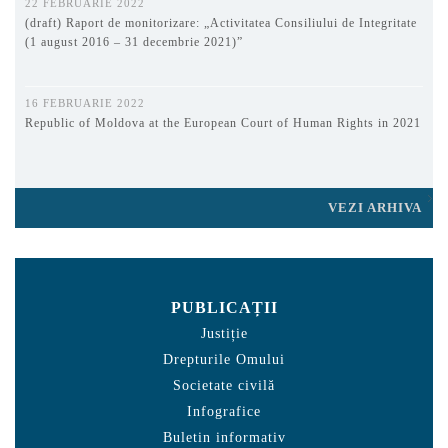
22 FEBRUARIE 2022
(draft) Raport de monitorizare: „Activitatea Consiliului de Integritate
(1 august 2016 – 31 decembrie 2021)”
16 FEBRUARIE 2022
Republic of Moldova at the European Court of Human Rights in 2021
VEZI ARHIVA
PUBLICAȚII
Justiție
Drepturile Omului
Societate civilă
Infografice
Buletin informativ