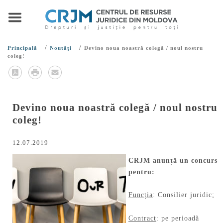
/
/
Principală
Noutăți
Devino noua noastră colegă / noul nostru
coleg!
Devino noua noastră colegă / noul nostru
coleg!
12.07.2019
CRJM anunță un concurs
pentru:
Funcția
: Consilier juridic;
Contract
: pe perioadă