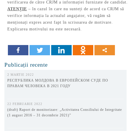
verificarea de către CRJM a informației furnizate de candidat.
ATENȚIE
– în cazul în care nu sunteți de acord ca CRJM să
verifice informația la actualul angajator, vă rugăm să
menționați expres acest fapt în scrisoarea de motivare.
Explicarea motivului nu este necesară.
Publicații recente
2 MARTIE 2022
РЕСПУБЛИКА МОЛДОВА В ЕВРОПЕЙСКОМ СУДЕ ПО
ПРАВАМ ЧЕЛОВЕКА В 2021 ГОДУ
22 FEBRUARIE 2022
(draft) Raport de monitorizare: „Activitatea Consiliului de Integritate
(1 august 2016 – 31 decembrie 2021)”