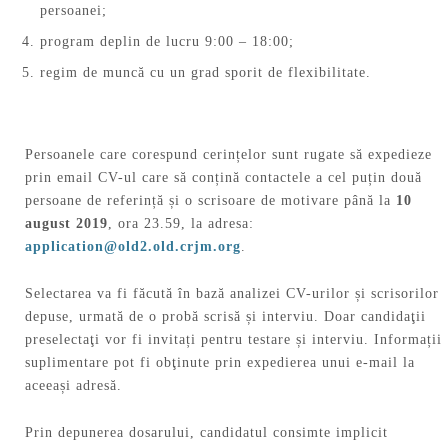
persoanei;
program deplin de lucru 9:00 – 18:00;
regim de muncă cu un grad sporit de flexibilitate.
Persoanele care corespund cerințelor sunt rugate să expedieze
prin email CV-ul care să conțină contactele a cel puțin două
persoane de referință și o scrisoare de motivare până la
10
august 2019
, ora 23.59, la adresa:
application@old2.old.crjm.org
.
Selectarea va fi făcută în bază analizei CV-urilor și scrisorilor
depuse, urmată de o probă scrisă și interviu. Doar candidaţii
preselectaţi vor fi invitați pentru testare și interviu. Informații
suplimentare pot fi obţinute prin expedierea unui e-mail la
aceeași adresă.
Prin depunerea dosarului, candidatul consimte implicit