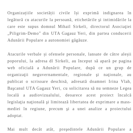
Organizațiile societății civile își exprimă indignarea în
legătură cu atacurile la persoană, etichetările şi intimidările la
care este supus domnul Mihail Sirkeli, directorul Asociaţiei
„Piligrim-Demo” din UTA Gagauz Yeri, din partea conducerii
Adunării Populare a autonomiei găgăuze.
Atacurile verbale și ofensele personale, lansate de către aleșii
poporului, la adresa dl Sirkeli, au început să apară pe pagina
web oficială a Adunării Populare, după ce un grup de
organizaţii neguvernamentale, regionale şi naţionale, au
publicat o scrisoare deschisă, adresată doamnei Irina Vlah,
Başcanul UTA Gagauz Yeri, cu solicitarea să nu semneze Legea
locală a audiovizualului, deoarece acest proiect încalcă
legislaţia naţională şi limitează libertatea de exprimare a mass-
mediei în regiune, precum şi a unei analize a proiectului
adoptat.
Mai mult decât atât, preşedintele Adunării Populare a