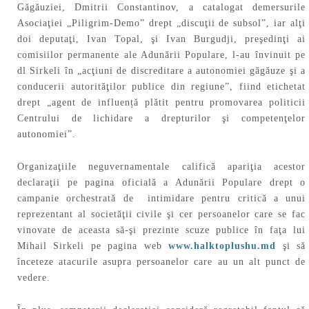
Găgăuziei, Dmitrii Constantinov, a catalogat demersurile
Asociaţiei „Piligrim-Demo” drept „discuţii de subsol”, iar alţi
doi deputaţi, Ivan Topal, şi Ivan Burgudji, preşedinţi ai
comisiilor permanente ale Adunării Populare, l-au învinuit pe
dl Sirkeli în „acţiuni de discreditare a autonomiei găgăuze şi a
conducerii autorităţilor publice din regiune”, fiind etichetat
drept „agent de influență plătit pentru promovarea politicii
Centrului de lichidare a drepturilor şi competenţelor
autonomiei”.
Organizaţiile neguvernamentale califică apariţia acestor
declaraţii pe pagina oficială a Adunării Populare drept o
campanie orchestrată de intimidare pentru critică a unui
reprezentant al societăţii civile şi cer persoanelor care se fac
vinovate de aceasta să-şi prezinte scuze publice în faţa lui
Mihail Sirkeli pe pagina web
www.halktoplushu.md
şi să
înceteze atacurile asupra persoanelor care au un alt punct de
vedere.