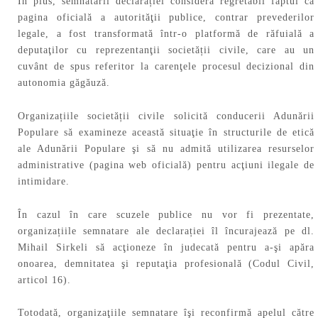
În plus, semnatarii declarației consideră regretabil faptul că
pagina oficială a autorităţii publice, contrar prevederilor
legale, a fost transformată într-o platformă de răfuială a
deputaţilor cu reprezentanţii societății civile, care au un
cuvânt de spus referitor la carenţele procesul decizional din
autonomia găgăuză.
Organizațiile societății civile solicită conducerii Adunării
Populare să examineze această situaţie în structurile de etică
ale Adunării Populare şi să nu admită utilizarea resurselor
administrative (pagina web oficială) pentru acţiuni ilegale de
intimidare.
În cazul în care scuzele publice nu vor fi prezentate,
organizațiile semnatare ale declarației îl încurajează pe dl.
Mihail Sirkeli să acţioneze în judecată pentru a-şi apăra
onoarea, demnitatea şi reputaţia profesională (Codul Civil,
articol 16).
Totodată, organizaţiile semnatare îşi reconfirmă apelul către