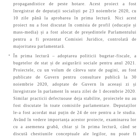
propagandistice de peste hotare. Acest proiect a fost
înregistrat de deputații socialiști pe 23 noiembrie 2020, cu
10 zile până la aprobarea în prima lectură. Nici acest
proiect nu a fost discutat în comisia de profil (educație și
mass-media) și a fost alocat de președintele Parlamentului
pentru a fi prezentat Comisiei Juridice, controlată de
majoritatea parlamentară.
În prima lectură – adoptarea politicii bugetar-fiscale, a
bugetelor de stat și de asigurării sociale pentru anul 2021.
Proiectele, cu un volum de câteva sute de pagini, au fost
publicate de Guvern pentru consultare publică la 30
noiembrie 2020, adoptate de Guvern în aceeași zi și
înregistrate în parlament în seara zilei de 1 decembrie 2020.
Similar practicii defectuoase deja stabilite, proiectele nu au
fost discutate în toate comisiile parlamentare. Deputaților
le-a fost acordat mai puțin de 24 de ore pentru a le studia.
Având în vedere importanța acestor proiecte, examinarea lor
cu a asemenea grabă, chiar și în prima lectură, când se
discută chestiunile conceptuale ale legilor, nu poate fi