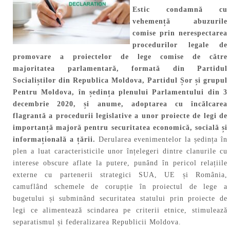
Estic condamnă cu
vehemență abuzurile
comise prin nerespectarea
procedurilor legale de
promovare a proiectelor de lege comise de către
majoritatea parlamentară, formată din Partidul
Socialiștilor din Republica Moldova, Partidul Șor și grupul
Pentru Moldova, în ședința plenului Parlamentului din 3
decembrie 2020, și anume, adoptarea cu încălcarea
flagrantă a procedurii legislative a unor proiecte de legi de
importanță majoră pentru securitatea economică, socială și
informațională a țării.
Derularea evenimentelor la ședința în
plen a luat caracteristicile unor înțelegeri dintre clanurile cu
interese obscure aflate la putere, punând în pericol relațiile
externe cu partenerii strategici SUA, UE și România,
camuflând schemele de corupție în proiectul de lege a
bugetului și subminând securitatea statului prin proiecte de
legi ce alimentează scindarea pe criterii etnice, stimulează
separatismul și federalizarea Republicii Moldova.