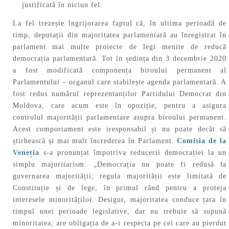
justificată în niciun fel.
La fel trezește îngrijorarea faptul că, în ultima perioadă de
timp, deputații din majoritatea parlamentară au înregistrat în
parlament mai multe proiecte de legi menite de reducă
democrația parlamentară. Tot în ședința din 3 decembrie 2020
a fost modificată componența biroului permanent al
Parlamentului – organul care stabilește agenda parlamentară. A
fost redus numărul reprezentanților Partidului Democrat din
Moldova, care acum este în opoziție, pentru a asigura
controlul majorității parlamentare asupra biroului permanent.
Acest comportament este iresponsabil și nu poate decât să
știrbească și mai mult încrederea în Parlament.
Comisia de la
Veneția
s-a pronunțat împotriva reducerii democrației la un
simplu majoritarism: „Democrația nu poate fi redusă la
guvernarea majorității; regula majorității este limitată de
Constituție și de lege, în primul rând pentru a proteja
interesele minorităților. Desigur, majoritatea conduce țara în
timpul unei perioade legislative, dar nu trebuie să supună
minoritatea; are obligația de a-i respecta pe cei care au pierdut