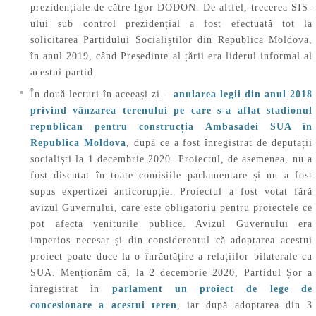
prezidențiale de către Igor DODON. De altfel, trecerea SIS-
ului sub control prezidențial a fost efectuată tot la
solicitarea Partidului Socialiștilor din Republica Moldova,
în anul 2019, când Președinte al țării era liderul informal al
acestui partid.
În două lecturi în aceeași zi –
anularea legii din anul 2018
privind vânzarea terenului pe care s-a aflat stadionul
republican pentru construcția Ambasadei SUA în
Republica Moldova
, după ce a fost înregistrat de deputații
socialiști la 1 decembrie 2020. Proiectul, de asemenea, nu a
fost discutat în toate comisiile parlamentare și nu a fost
supus expertizei anticorupție. Proiectul a fost votat fără
avizul Guvernului, care este obligatoriu pentru proiectele ce
pot afecta veniturile publice. Avizul Guvernului era
imperios necesar și din considerentul că adoptarea acestui
proiect poate duce la o înrăutățire a relațiilor bilaterale cu
SUA. Menționăm că, la 2 decembrie 2020, Partidul Șor a
înregistrat în
parlament un proiect de lege de
concesionare a acestui teren
, iar după adoptarea din 3