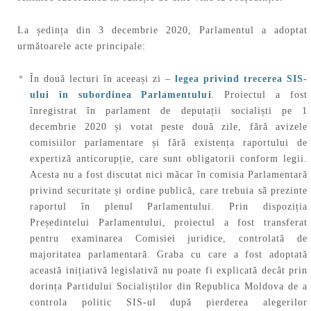
La ședința din 3 decembrie 2020, Parlamentul a adoptat
următoarele acte principale:
În două lecturi în aceeași zi –
legea privind trecerea SIS-
ului în subordinea Parlamentului
. Proiectul a fost
înregistrat în parlament de deputații socialiști pe 1
decembrie 2020 și votat peste două zile, fără avizele
comisiilor parlamentare și fără existența raportului de
expertiză anticorupție, care sunt obligatorii conform legii.
Acesta nu a fost discutat nici măcar în comisia Parlamentară
privind securitate și ordine publică, care trebuia să prezinte
raportul în plenul Parlamentului. Prin dispoziția
Președintelui Parlamentului, proiectul a fost transferat
pentru examinarea Comisiei juridice, controlată de
majoritatea parlamentară. Graba cu care a fost adoptată
această inițiativă legislativă nu poate fi explicată decât prin
dorința Partidului Socialiștilor din Republica Moldova de a
controla politic SIS-ul după pierderea alegerilor