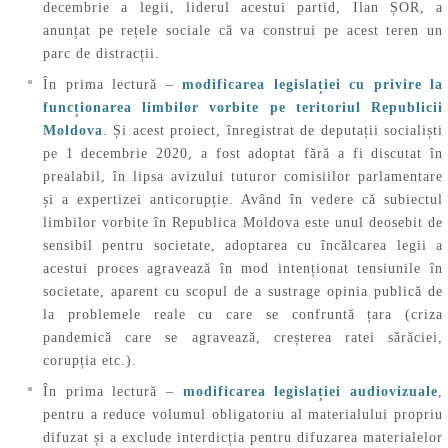
decembrie a legii, liderul acestui partid, Ilan ȘOR, a
anunțat pe rețele sociale că va construi pe acest teren un
parc de distracții.
În prima lectură –
modificarea legislației cu privire la
funcționarea limbilor vorbite pe teritoriul Republicii
Moldova
. Și acest proiect, înregistrat de deputații socialiști
pe 1 decembrie 2020, a fost adoptat fără a fi discutat în
prealabil, în lipsa avizului tuturor comisiilor parlamentare
și a expertizei anticorupție. Având în vedere că subiectul
limbilor vorbite în Republica Moldova este unul deosebit de
sensibil pentru societate, adoptarea cu încălcarea legii a
acestui proces agravează în mod intenționat tensiunile în
societate, aparent cu scopul de a sustrage opinia publică de
la problemele reale cu care se confruntă țara (criza
pandemică care se agravează, creșterea ratei sărăciei,
corupția etc.).
În prima lectură –
modificarea legislației audiovizuale
,
pentru a reduce volumul obligatoriu al materialului propriu
difuzat și a exclude interdicția pentru difuzarea materialelor