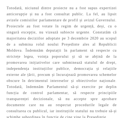
Totodată, niciunul dintre proiecte nu a fost supus expertizei
anticorupție și nu a fost consultat public. La fel, au lipsit
avizele comisiilor parlamentare de profil și avizul Guvernului.
Proiectele au fost votate în regim de urgență, deși, cu o
singură excepție, nu vizează subiecte urgente. Constatăm că
majoritatea deciziilor adoptate pe 3 decembrie 2020 au scopul
de a submina rolul noului Președinte ales al Republicii
Moldova. Îndemnăm deputații în parlament să respecte cu
strictețe legea, voința poporului și să se abțină de la
promovarea inițiativelor care subminează statulul de drept,
independența instituțiilor publice, democrația și relațiile
externe ale țării, precum și încurajează promovarea schemelor
obscure în detrimentul intereselor și obiectivelor naționale.
Totodată, îndemnăm Parlamentul să-și exercite pe deplin
funcția de control parlamentar, să respecte principiile
transparenței decizionale, să nu accepte spre aprobare
documente care nu au respectat procedurile legale de
consultarea cu publicul, iar instituțiile statului nu trebuie să-și
schimbe subordinea în funcție de cine vine la Președinție.