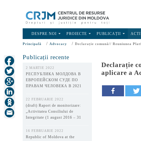
DESPRE NOI
PROIECTE
PUBLICAȚII
ACTI
/
/
Principală
Advocacy
Declarație comună// Reuniunea Platf
Publicații recente
Declarație c
2 MARTIE 2022
aplicare a A
РЕСПУБЛИКА МОЛДОВА В
ЕВРОПЕЙСКОМ СУДЕ ПО
ПРАВАМ ЧЕЛОВЕКА В 2021
ГОДУ
22 FEBRUARIE 2022
(draft) Raport de monitorizare:
„Activitatea Consiliului de
Integritate (1 august 2016 – 31
decembrie 2021)”
16 FEBRUARIE 2022
Republic of Moldova at the