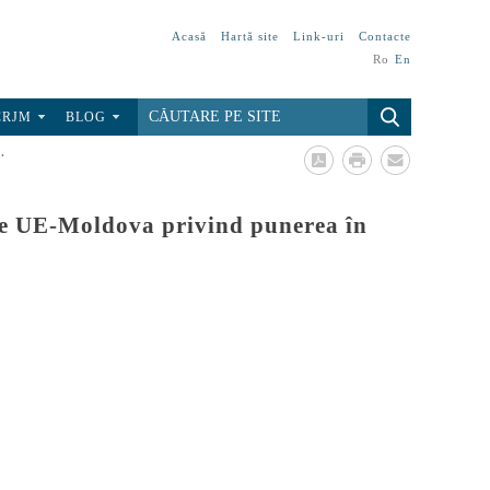
Acasă
Hartă site
Link-uri
Contacte
Ro
En
CRJM
BLOG
.
ile UE-Moldova privind punerea în