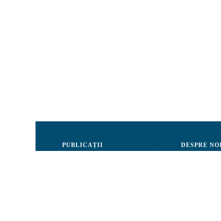
PUBLICAȚII
DESPRE NO
Justiție
Consiliul de 
Drepturile Omului
Echipa CRJM
Societate civilă
Organizarea i
Infografice
Rapoarte de ac
Buletin informativ
Donatori și Pa