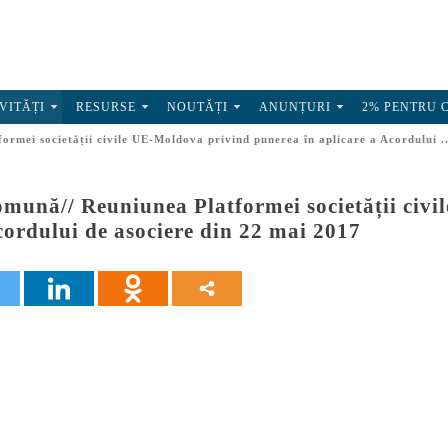
VITĂȚI
RESURSE
NOUTĂȚI
ANUNȚURI
2% PENTRU 
ormei societății civile UE-Moldova privind punerea în aplicare a Acordului ..
omună// Reuniunea Platformei societății civ
cordului de asociere din 22 mai 2017